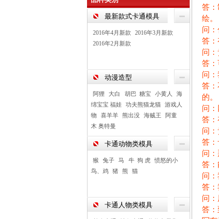
答：
最新款式卡通模具
绘。
问：
2016年4月新款
2016年3月新款
答：
2016年2月新款
问：
答：
问：
动漫造型
答：
阿狸
大白 胡巴 糖宝
小黄人
海
的。
绵宝宝 福娃
功夫熊猫龙猫
游戏人
问：
物
喜羊羊
熊出没
海贼王
阿童
答：
木 奥特曼
问：
答：
卡通动物类模具
问：
猴
兔子
马 牛 狗 虎
愤怒的小
答：
鸟、鸡
猪
熊
猫
问：
答：
问：
卡通人物类模具
答：