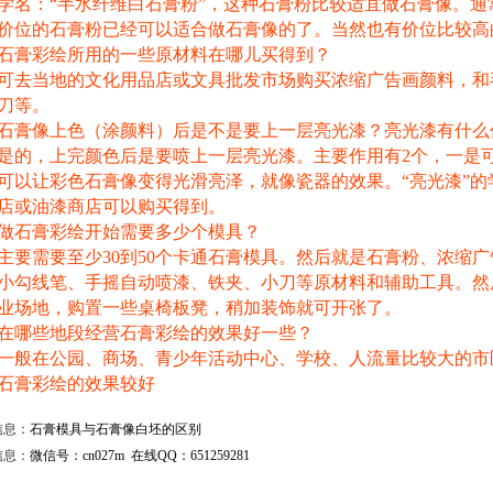
学名：“半水纤维白石膏粉”，这种石膏粉比较适宜做石膏像。通常石膏
价位的石膏粉已经可以适合做石膏像的了。当然也有价位比较高
石膏彩绘所用的一些原材料在哪儿买得到？
可去当地的文化用品店或文具批发市场购买浓缩广告画颜料，和
刀等。
石膏像上色（涂颜料）后是不是要上一层亮光漆？亮光漆有什么
是的，上完颜色后是要喷上一层亮光漆。主要作用有2个，一是
可以让彩色石膏像变得光滑亮泽，就像瓷器的效果。“亮光漆”的
店或油漆商店可以购买得到。
做石膏彩绘开始需要多少个模具？
主要需要至少30到50个卡通石膏模具。然后就是石膏粉、浓缩
小勾线笔、手摇自动喷漆、铁夹、小刀等原材料和辅助工具。然后再
业场地，购置一些桌椅板凳，稍加装饰就可开张了。
在哪些地段经营石膏彩绘的效果好一些？
一般在公园、商场、青少年活动中心、学校、人流量比较大的市
石膏彩绘的效果较好
信息：
石膏模具与石膏像白坯的区别
信息：
微信号：cn027m 在线QQ：651259281