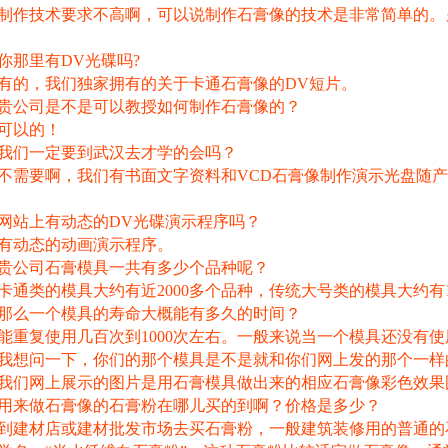
制作技术要求不高啊，可以说制作石膏像的技术是非常简单的。
你那里有DV光碟吗?
有的，我们独家拥有的关于卡通石膏像的DV短片。
贵公司是不是可以教授如何制作石膏像的？
可以的！
我们一定要到武汉去才学的会吗？
不需要啊，我们有书面文字资料和VCD石膏像制作演示光盘随
网站上有动态的DV光碟演示程序吗？
有动态的动画演示程序。
贵公司石膏模具一共有多少个品种呢？
卡通类的模具大约有近2000多个品种，传统大号类的模具大约有1
那么一个模具的寿命大概能有多久的时间？
能重复使用几百次到1000次左右。一般来说当一个模具还没有使用
我想问一下，你们的那个模具是不是就和你们网上发的那个一样
我们网上展示的图片是用石膏模具做出来的相应石膏像彩色效果
用来做石膏像的石膏粉在哪儿买的到啊？价格是多少？
到建材店或建材批发市场去买石膏粉，一般建筑装修用的普通的