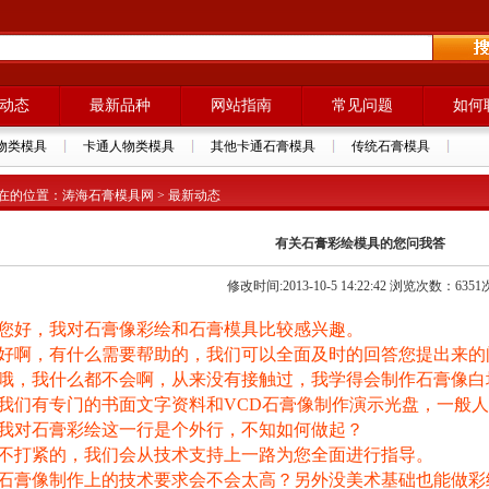
动态
最新品种
网站指南
常见问题
如何
物类模具
卡通人物类模具
其他卡通石膏模具
传统石膏模具
在的位置：涛海石膏模具网 > 最新动态
有关石膏彩绘模具的您问我答
修改时间:2013-10-5 14:22:42 浏览次数：6351
您好，我对石膏像彩绘和石膏模具比较感兴趣。
好啊，有什么需要帮助的，我们可以全面及时的回答您提出来的
哦，我什么都不会啊，从来没有接触过，我学得会制作石膏像白
我们有专门的书面文字资料和VCD石膏像制作演示光盘，一般
我对石膏彩绘这一行是个外行，不知如何做起？
不打紧的，我们会从技术支持上一路为您全面进行指导。
石膏像制作上的技术要求会不会太高？另外没美术基础也能做彩