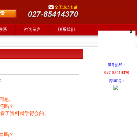
联系
咨询留言
联系我们
X
服务热线：
027-85414370
次
咨询QQ：
问题。
坯吗？
人看了资料就学得会的。
绘吗？