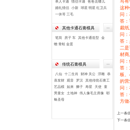
写有
单人卡通
情侣卡通
爸爸去哪儿
这种
婚礼情侣
小新
球星 明星 红卫兵
问：
一休哥 三毛
答：
裁纸
其他卡通石膏模具
问：
笔筒
房子 车
其他卡通造型
金
答：
蟾 青蛙 金蛋
二是
材商
问：
传统石膏模具
答：
八仙
十二生肖
财神 关公
浮雕
恭
板、
喜发财
观音
罗汉
其他传统石膏工
的营
艺品模
如来
狮子
寿星
天使
童
问：
男童女
土地神
伟人像毛主席像
耶
答：
稣圣母
方做
上一条
下一条