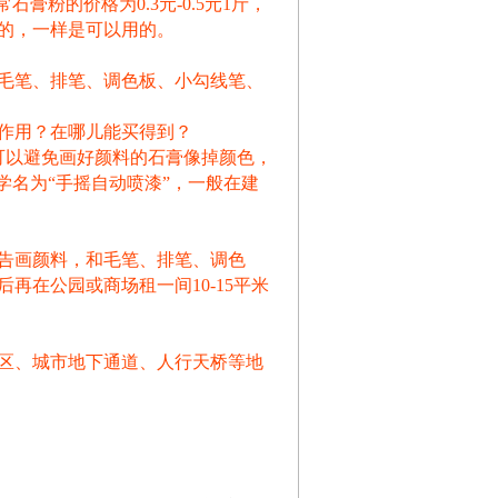
粉的价格为0.3元-0.5元1斤，
的，一样是可以用的。
毛笔、排笔、调色板、小勾线笔、
作用？在哪儿能买得到？
可以避免画好颜料的石膏像掉颜色，
学名为“手摇自动喷漆”，一般在建
广告画颜料，和毛笔、排笔、调色
在公园或商场租一间10-15平米
区、城市地下通道、人行天桥等地