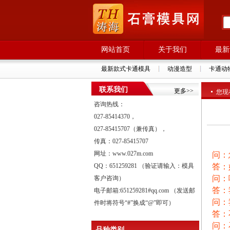
网站首页
关于我们
最新
最新款式卡通模具
动漫造型
卡通动
联系我们
更多>>
您现
咨询热线：
027-85414370，
027-85415707（兼传真），
传真：027-85415707
网址：www.027m.com
问：
QQ：651259281 （验证请输入：模具
答：
问：
客户咨询）
答：
电子邮箱:651259281#qq.com （发送邮
问：
件时将符号“#”换成“@”即可）
答：
问：
品种类别