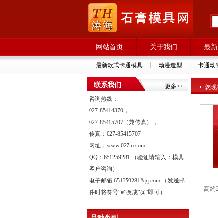
网站首页
关于我们
最新
最新款式卡通模具
动漫造型
卡通动
联系我们
更多>>
您现
咨询热线：
027-85414370，
027-85415707（兼传真），
传真：027-85415707
网址：www.027m.com
QQ：651259281 （验证请输入：模具
客户咨询）
电子邮箱:651259281#qq.com （发送邮
高约2
件时将符号“#”换成“@”即可）
品种类别