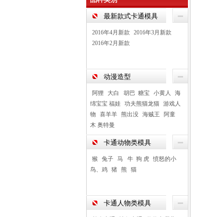
最新款式卡通模具
2016年4月新款
2016年3月新款
2016年2月新款
动漫造型
阿狸
大白 胡巴 糖宝
小黄人
海
绵宝宝 福娃
功夫熊猫龙猫
游戏人
物
喜羊羊
熊出没
海贼王
阿童
木 奥特曼
卡通动物类模具
猴
兔子
马 牛 狗 虎
愤怒的小
鸟、鸡
猪
熊
猫
卡通人物类模具