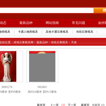
动态
最新品种
网站指南
常见问题
如何
物类模具
卡通人物类模具
其他卡通石膏模具
传统石膏模具
在的位置：涛海石膏模具网 > 最新品种 > 传统石膏模具 > 天使
H691270
H62665
9厘米 宽约9厘米
高约24厘米 宽约13厘米
最首页
上一页
[1]
下一页
最尾页
当前页 1/1