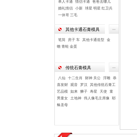
单人卡通
情侣卡通
爸爸去哪儿
婚礼情侣
小新
球星 明星 红卫兵
一休哥 三毛
其他卡通石膏模具
笔筒
房子 车
其他卡通造型
金
蟾 青蛙 金蛋
传统石膏模具
八仙
十二生肖
财神 关公
浮雕
恭
喜发财
观音
罗汉
其他传统石膏工
艺品模
如来
狮子
寿星
天使
童
男童女
土地神
伟人像毛主席像
耶
稣圣母