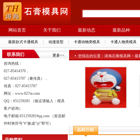
网站首页
关于我们
最新动态
最新品种
最新款式卡通模具
动漫造型
卡通动物类模具
卡通人物类模具
联系我们
更多>>
您现在的位置：涛海石膏模具网 > 最新品种
咨询热线：
027-85414370，
027-85415707（兼传真），
传真：027-85415707
网址：www.027m.com
QQ：651259281 （验证请输入：模具
客户咨询）
电子邮箱:651259281#qq.com （发送邮
件时将符号“#”换成“@”即可）
品种类别