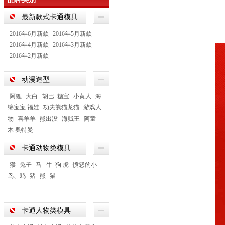
最新款式卡通模具
2016年6月新款
2016年5月新款
2016年4月新款
2016年3月新款
2016年2月新款
动漫造型
阿狸
大白 胡巴 糖宝
小黄人
海
绵宝宝 福娃
功夫熊猫龙猫
游戏人
物
喜羊羊
熊出没
海贼王
阿童
木 奥特曼
卡通动物类模具
猴
兔子
马 牛 狗 虎
愤怒的小
鸟、鸡
猪
熊
猫
卡通人物类模具