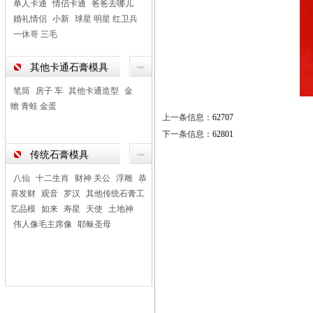
单人卡通
情侣卡通
爸爸去哪儿
婚礼情侣
小新
球星 明星 红卫兵
一休哥 三毛
其他卡通石膏模具
笔筒
房子 车
其他卡通造型
金
蟾 青蛙 金蛋
上一条信息：
62707
下一条信息：
62801
传统石膏模具
八仙
十二生肖
财神 关公
浮雕
恭
喜发财
观音
罗汉
其他传统石膏工
艺品模
如来
寿星
天使
土地神
伟人像毛主席像
耶稣圣母