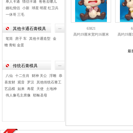
单人卡通
情侣卡通
爸爸去哪儿
婚礼情侣
小新
球星 明星 红卫兵
一休哥 三毛
其他卡通石膏模具
63821
6
高约19厘米宽约16厘米
高约19厘
笔筒
房子 车
其他卡通造型
金
蟾 青蛙 金蛋
最
传统石膏模具
八仙
十二生肖
财神 关公
浮雕
恭
喜发财
观音
罗汉
其他传统石膏工
艺品模
如来
寿星
天使
土地神
伟人像毛主席像
耶稣圣母