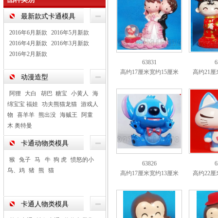
最新款式卡通模具
2016年6月新款
2016年5月新款
2016年4月新款
2016年3月新款
2016年2月新款
63831
6
高约17厘米宽约15厘米
高约21厘
动漫造型
阿狸
大白 胡巴 糖宝
小黄人
海
绵宝宝 福娃
功夫熊猫龙猫
游戏人
物
喜羊羊
熊出没
海贼王
阿童
木 奥特曼
卡通动物类模具
猴
兔子
马 牛 狗 虎
愤怒的小
63826
6
鸟、鸡
猪
熊
猫
高约17厘米宽约13厘米
高约22厘
卡通人物类模具