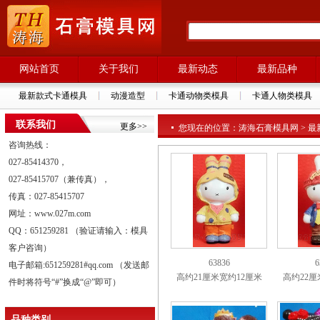
网站首页
关于我们
最新动态
最新品种
最新款式卡通模具
动漫造型
卡通动物类模具
卡通人物类模具
联系我们
更多>>
您现在的位置：涛海石膏模具网 > 最新品
咨询热线：
027-85414370，
027-85415707（兼传真），
传真：027-85415707
网址：www.027m.com
QQ：651259281 （验证请输入：模具
客户咨询）
63836
6
电子邮箱:651259281#qq.com （发送邮
高约21厘米宽约12厘米
高约22厘
件时将符号“#”换成“@”即可）
品种类别