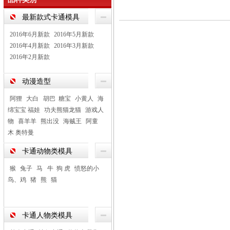
最新款式卡通模具
2016年6月新款
2016年5月新款
2016年4月新款
2016年3月新款
2016年2月新款
动漫造型
阿狸
大白 胡巴 糖宝
小黄人
海
绵宝宝 福娃
功夫熊猫龙猫
游戏人
物
喜羊羊
熊出没
海贼王
阿童
木 奥特曼
卡通动物类模具
猴
兔子
马 牛 狗 虎
愤怒的小
鸟、鸡
猪
熊
猫
卡通人物类模具