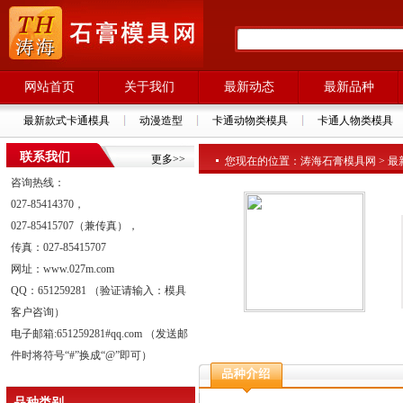
网站首页
关于我们
最新动态
最新品种
最新款式卡通模具
动漫造型
卡通动物类模具
卡通人物类模具
联系我们
更多>>
您现在的位置：涛海石膏模具网 > 最新品种
咨询热线：
027-85414370，
027-85415707（兼传真），
传真：027-85415707
网址：www.027m.com
QQ：651259281 （验证请输入：模具
客户咨询）
电子邮箱:651259281#qq.com （发送邮
件时将符号“#”换成“@”即可）
品种类别