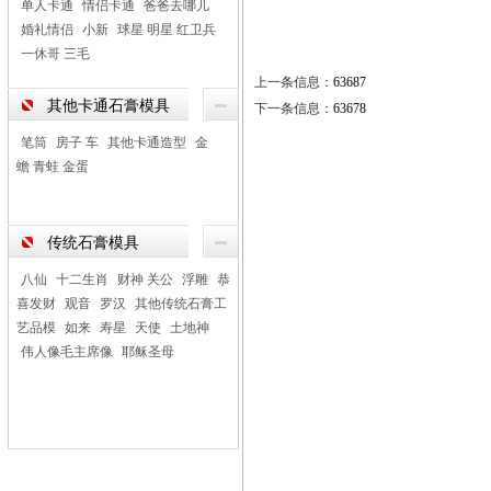
单人卡通
情侣卡通
爸爸去哪儿
婚礼情侣
小新
球星 明星 红卫兵
一休哥 三毛
上一条信息：
63687
其他卡通石膏模具
下一条信息：
63678
笔筒
房子 车
其他卡通造型
金
蟾 青蛙 金蛋
传统石膏模具
八仙
十二生肖
财神 关公
浮雕
恭
喜发财
观音
罗汉
其他传统石膏工
艺品模
如来
寿星
天使
土地神
伟人像毛主席像
耶稣圣母