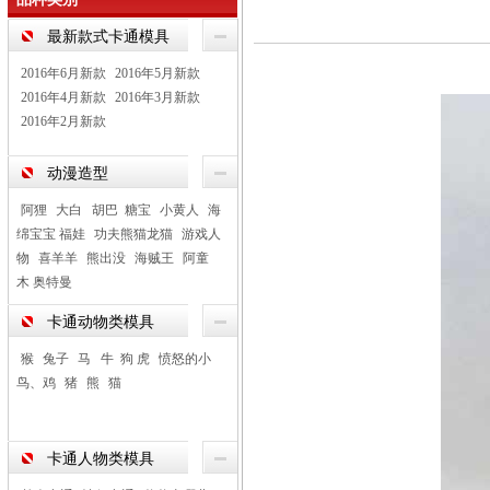
最新款式卡通模具
2016年6月新款
2016年5月新款
2016年4月新款
2016年3月新款
2016年2月新款
动漫造型
阿狸
大白 胡巴 糖宝
小黄人
海
绵宝宝 福娃
功夫熊猫龙猫
游戏人
物
喜羊羊
熊出没
海贼王
阿童
木 奥特曼
卡通动物类模具
猴
兔子
马 牛 狗 虎
愤怒的小
鸟、鸡
猪
熊
猫
卡通人物类模具