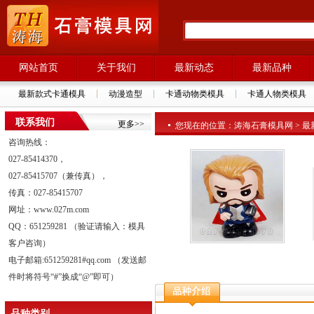
网站首页
关于我们
最新动态
最新品种
最新款式卡通模具
动漫造型
卡通动物类模具
卡通人物类模具
联系我们
更多>>
您现在的位置：涛海石膏模具网 > 最新品种
咨询热线：
027-85414370，
027-85415707（兼传真），
传真：027-85415707
网址：www.027m.com
QQ：651259281 （验证请输入：模具
客户咨询）
电子邮箱:651259281#qq.com （发送邮
件时将符号“#”换成“@”即可）
品种类别