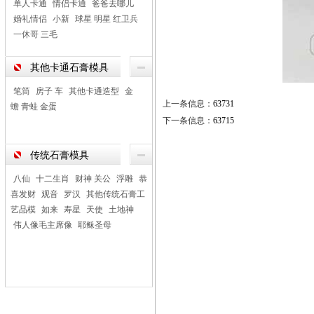
单人卡通
情侣卡通
爸爸去哪儿
婚礼情侣
小新
球星 明星 红卫兵
一休哥 三毛
其他卡通石膏模具
笔筒
房子 车
其他卡通造型
金
上一条信息：
63731
蟾 青蛙 金蛋
下一条信息：
63715
传统石膏模具
八仙
十二生肖
财神 关公
浮雕
恭
喜发财
观音
罗汉
其他传统石膏工
艺品模
如来
寿星
天使
土地神
伟人像毛主席像
耶稣圣母