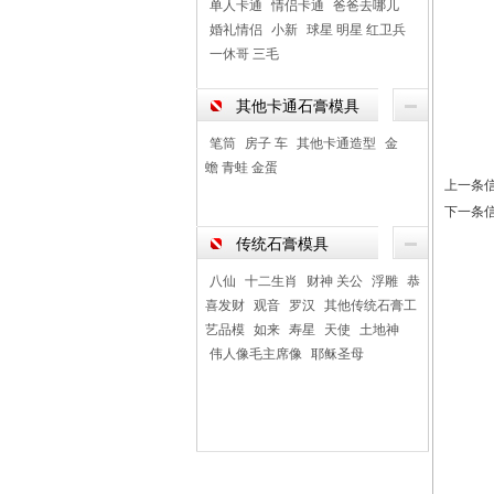
单人卡通
情侣卡通
爸爸去哪儿
婚礼情侣
小新
球星 明星 红卫兵
一休哥 三毛
其他卡通石膏模具
笔筒
房子 车
其他卡通造型
金
蟾 青蛙 金蛋
上一条
下一条
传统石膏模具
八仙
十二生肖
财神 关公
浮雕
恭
喜发财
观音
罗汉
其他传统石膏工
艺品模
如来
寿星
天使
土地神
伟人像毛主席像
耶稣圣母