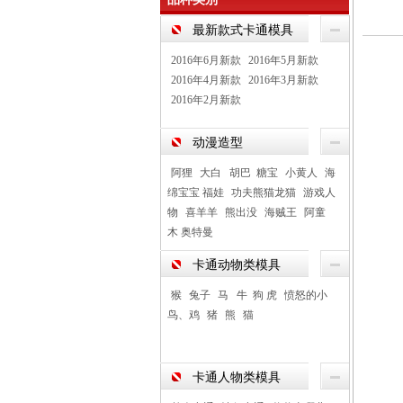
最新款式卡通模具
2016年6月新款
2016年5月新款
2016年4月新款
2016年3月新款
2016年2月新款
动漫造型
阿狸
大白 胡巴 糖宝
小黄人
海
绵宝宝 福娃
功夫熊猫龙猫
游戏人
物
喜羊羊
熊出没
海贼王
阿童
木 奥特曼
卡通动物类模具
猴
兔子
马 牛 狗 虎
愤怒的小
鸟、鸡
猪
熊
猫
卡通人物类模具