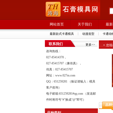
网站首页
关于我们
最新
最新款式卡通模具
动漫造型
卡通动
联系我们
更多>>
您现
咨询热线：
027-85414370，
027-85415707（兼传真），
传真：027-85415707
网址：www.027m.com
QQ：651259281 （验证请输入：模具
客户咨询）
电子邮箱:651259281#qq.com （发送邮
件时将符号“#”换成“@”即可）
品种类别