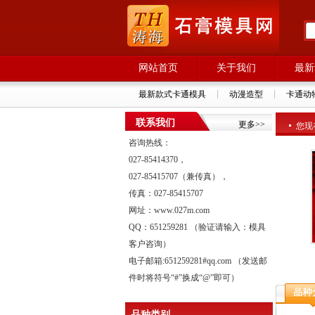
网站首页
关于我们
最新
最新款式卡通模具
动漫造型
卡通动
联系我们
更多>>
您现
咨询热线：
027-85414370，
027-85415707（兼传真），
传真：027-85415707
网址：www.027m.com
QQ：651259281 （验证请输入：模具
客户咨询）
电子邮箱:651259281#qq.com （发送邮
件时将符号“#”换成“@”即可）
品种类别