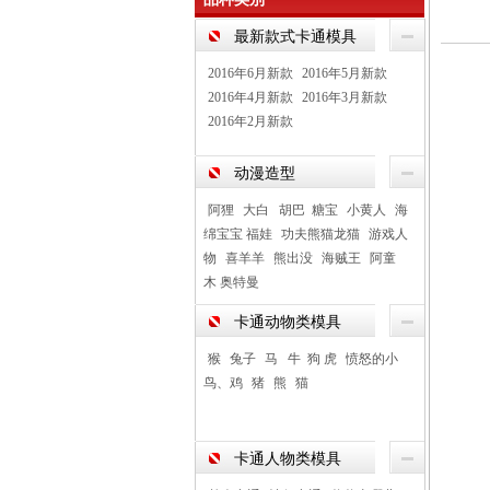
最新款式卡通模具
2016年6月新款
2016年5月新款
2016年4月新款
2016年3月新款
2016年2月新款
动漫造型
阿狸
大白 胡巴 糖宝
小黄人
海
绵宝宝 福娃
功夫熊猫龙猫
游戏人
物
喜羊羊
熊出没
海贼王
阿童
木 奥特曼
卡通动物类模具
猴
兔子
马 牛 狗 虎
愤怒的小
鸟、鸡
猪
熊
猫
卡通人物类模具