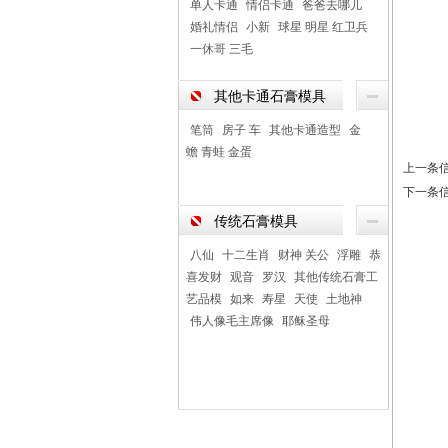
单人卡通
情侣卡通
爸爸去哪儿
婚礼情侣
小新
球星 明星 红卫兵
一休哥 三毛
其他卡通石膏模具
笔筒
房子 车
其他卡通造型
金
蟾 青蛙 金蛋
上一条
下一条
传统石膏模具
八仙
十二生肖
财神 关公
浮雕
恭
喜发财
观音
罗汉
其他传统石膏工
艺品模
如来
寿星
天使
土地神
伟人像毛主席像
耶稣圣母