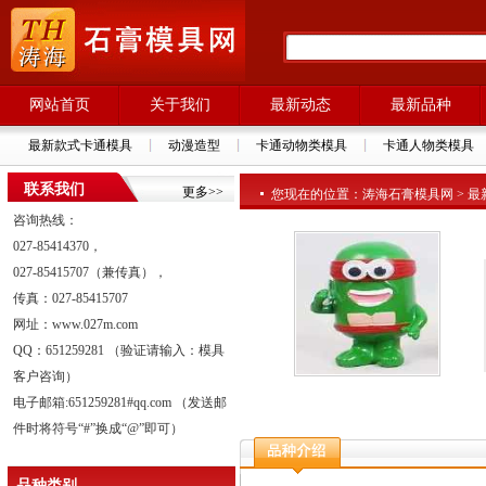
网站首页
关于我们
最新动态
最新品种
最新款式卡通模具
动漫造型
卡通动物类模具
卡通人物类模具
联系我们
更多>>
您现在的位置：涛海石膏模具网 > 最新品种
咨询热线：
027-85414370，
027-85415707（兼传真），
传真：027-85415707
网址：www.027m.com
QQ：651259281 （验证请输入：模具
客户咨询）
电子邮箱:651259281#qq.com （发送邮
件时将符号“#”换成“@”即可）
品种类别