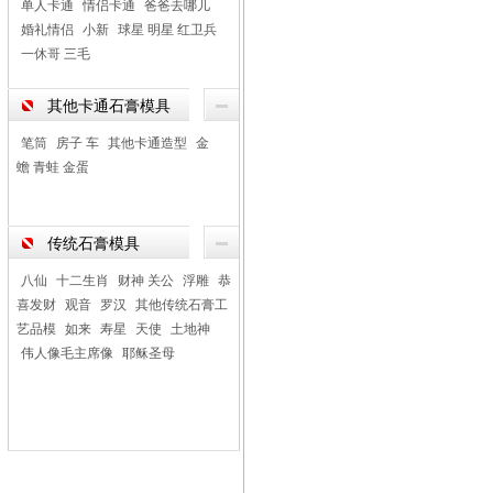
单人卡通
情侣卡通
爸爸去哪儿
婚礼情侣
小新
球星 明星 红卫兵
一休哥 三毛
其他卡通石膏模具
笔筒
房子 车
其他卡通造型
金
蟾 青蛙 金蛋
传统石膏模具
八仙
十二生肖
财神 关公
浮雕
恭
喜发财
观音
罗汉
其他传统石膏工
艺品模
如来
寿星
天使
土地神
伟人像毛主席像
耶稣圣母