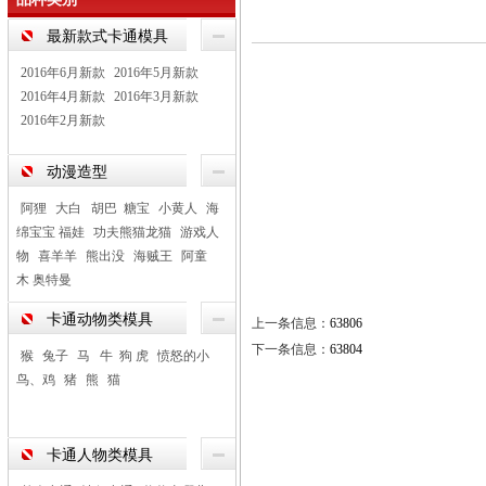
最新款式卡通模具
2016年6月新款
2016年5月新款
2016年4月新款
2016年3月新款
2016年2月新款
动漫造型
阿狸
大白 胡巴 糖宝
小黄人
海
绵宝宝 福娃
功夫熊猫龙猫
游戏人
物
喜羊羊
熊出没
海贼王
阿童
木 奥特曼
卡通动物类模具
上一条信息：
63806
下一条信息：
63804
猴
兔子
马 牛 狗 虎
愤怒的小
鸟、鸡
猪
熊
猫
卡通人物类模具