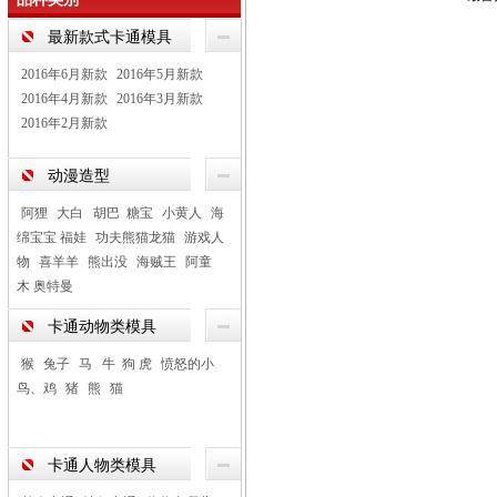
最新款式卡通模具
2016年6月新款
2016年5月新款
2016年4月新款
2016年3月新款
2016年2月新款
动漫造型
阿狸
大白 胡巴 糖宝
小黄人
海
绵宝宝 福娃
功夫熊猫龙猫
游戏人
物
喜羊羊
熊出没
海贼王
阿童
木 奥特曼
卡通动物类模具
猴
兔子
马 牛 狗 虎
愤怒的小
鸟、鸡
猪
熊
猫
卡通人物类模具