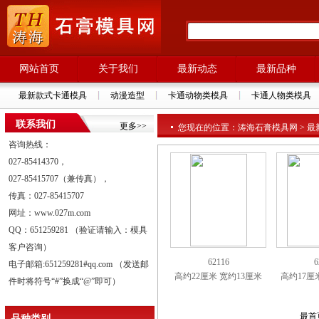
网站首页
关于我们
最新动态
最新品种
最新款式卡通模具
动漫造型
卡通动物类模具
卡通人物类模具
联系我们
更多>>
您现在的位置：涛海石膏模具网 > 最新
咨询热线：
027-85414370，
027-85415707（兼传真），
传真：027-85415707
网址：www.027m.com
QQ：651259281 （验证请输入：模具
客户咨询）
62116
6
电子邮箱:651259281#qq.com （发送邮
高约22厘米 宽约13厘米
高约17厘
件时将符号“#”换成“@”即可）
最首
品种类别