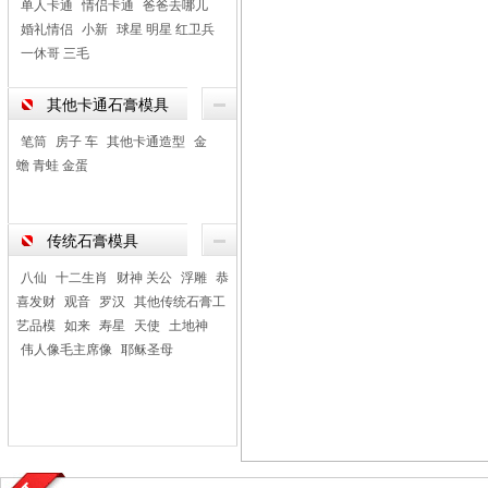
单人卡通
情侣卡通
爸爸去哪儿
婚礼情侣
小新
球星 明星 红卫兵
一休哥 三毛
其他卡通石膏模具
笔筒
房子 车
其他卡通造型
金
蟾 青蛙 金蛋
传统石膏模具
八仙
十二生肖
财神 关公
浮雕
恭
喜发财
观音
罗汉
其他传统石膏工
艺品模
如来
寿星
天使
土地神
伟人像毛主席像
耶稣圣母