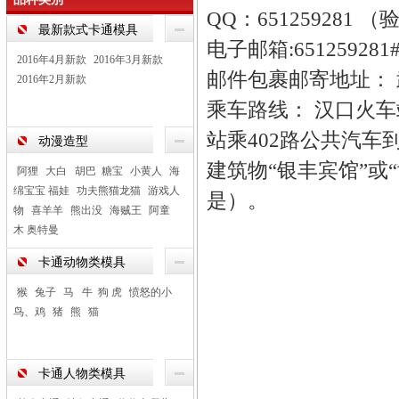
QQ：65125928
最新款式卡通模具
电子邮箱:65125928
2016年4月新款
2016年3月新款
邮件包裹邮寄地址：
2016年2月新款
乘车路线： 汉口火车
站乘402路公共汽
动漫造型
建筑物“银丰宾馆”或
阿狸
大白 胡巴 糖宝
小黄人
海
绵宝宝 福娃
功夫熊猫龙猫
游戏人
是）。
物
喜羊羊
熊出没
海贼王
阿童
木 奥特曼
卡通动物类模具
猴
兔子
马 牛 狗 虎
愤怒的小
鸟、鸡
猪
熊
猫
卡通人物类模具