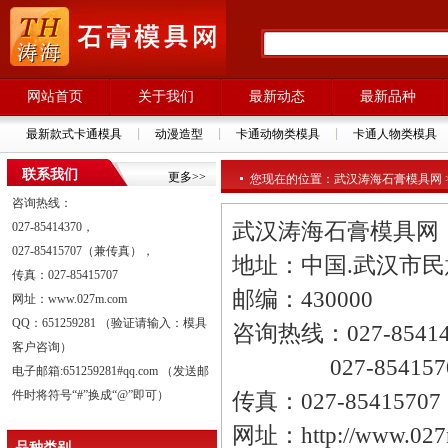
网站首页
关于我们
最新动态
最新品种
最新款式卡通模具
动漫造型
卡通动物类模具
卡通人物类模具
联系我们
更多>>
您现在的位置：武汉涛海石膏模具网 >
咨询热线：
武汉涛海石膏模具网
027-85414370，
027-85415707（兼传真），
地址：中国.武汉市
传真：027-85415707
邮编：430000
网址：www.027m.com
QQ：651259281 （验证请输入：模具
咨询热线：027-8541
客户咨询）
027-854157
电子邮箱:651259281#qq.com （发送邮
件时将符号“#”换成“@”即可）
传真：027-85415707
网址：http://www.027
品种类别