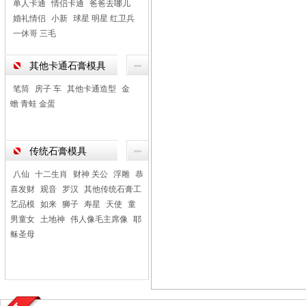
单人卡通
情侣卡通
爸爸去哪儿
婚礼情侣
小新
球星 明星 红卫兵
一休哥 三毛
其他卡通石膏模具
笔筒
房子 车
其他卡通造型
金
蟾 青蛙 金蛋
传统石膏模具
八仙
十二生肖
财神 关公
浮雕
恭
喜发财
观音
罗汉
其他传统石膏工
艺品模
如来
狮子
寿星
天使
童
男童女
土地神
伟人像毛主席像
耶
稣圣母