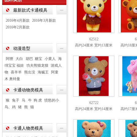
最新款式卡通模具
2016年4月新款
2016年3月新款
2016年2月新款
62512
6
高约24厘米 宽约13厘米
高约18厘
动漫造型
阿狸
大白 胡巴 糖宝
小黄人
海
绵宝宝 福娃
功夫熊猫龙猫
游戏人
物
喜羊羊
熊出没
海贼王
阿童
木 奥特曼
卡通动物类模具
猴
兔子
马 牛 狗 虎
愤怒的小
62722
6
鸟、鸡
猪
熊
猫
高约24厘米 宽约14厘米
高约17厘
卡通人物类模具