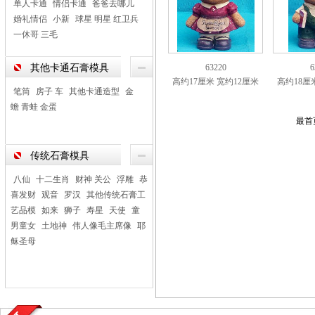
单人卡通
情侣卡通
爸爸去哪儿
婚礼情侣
小新
球星 明星 红卫兵
一休哥 三毛
其他卡通石膏模具
63220
6
高约17厘米 宽约12厘米
高约18厘
笔筒
房子 车
其他卡通造型
金
蟾 青蛙 金蛋
最首
传统石膏模具
八仙
十二生肖
财神 关公
浮雕
恭
喜发财
观音
罗汉
其他传统石膏工
艺品模
如来
狮子
寿星
天使
童
男童女
土地神
伟人像毛主席像
耶
稣圣母