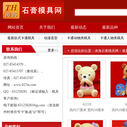
网站首页
关于我们
最新动态
最新品种
最新款式卡通模具
动漫造型
卡通动物类模具
卡通人物类模具
联系我们
更多>>
您现在的位置：涛海石膏模具网 > 最新
咨询热线：
027-85414370，
027-85415707（兼传真），
传真：027-85415707
网址：www.027m.com
QQ：651259281 （验证请输入：模具
客户咨询）
62218
6
电子邮箱:651259281#qq.com （发送邮
高约17厘米 宽约18厘米
高约18厘
件时将符号“#”换成“@”即可）
品种类别