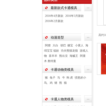
最新款式卡通模具
2016年4月新款
2016年3月新款
2016年2月新款
高约1
动漫造型
阿狸
大白 胡巴 糖宝
小黄人
海
绵宝宝 福娃
功夫熊猫龙猫
游戏人
物
喜羊羊
熊出没
海贼王
阿童
木 奥特曼
卡通动物类模具
猴
兔子
马 牛 狗 虎
愤怒的小
鸟、鸡
猪
熊
猫
卡通人物类模具