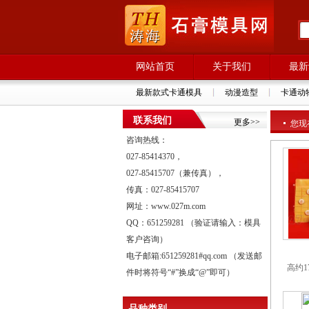
网站首页
关于我们
最新
最新款式卡通模具
动漫造型
卡通动
联系我们
更多>>
您现
咨询热线：
027-85414370，
027-85415707（兼传真），
传真：027-85415707
网址：www.027m.com
QQ：651259281 （验证请输入：模具
客户咨询）
电子邮箱:651259281#qq.com （发送邮
高约1
件时将符号“#”换成“@”即可）
品种类别