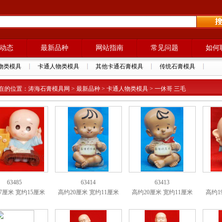
动态
最新品种
网站指南
常见问题
如何
物类模具
卡通人物类模具
其他卡通石膏模具
传统石膏模具
在的位置：涛海石膏模具网 > 最新品种 > 卡通人物类模具 > 一休哥 三毛
63485
63414
63413
7厘米 宽约15厘米
高约20厘米 宽约11厘米
高约20厘米 宽约11厘米
高约1