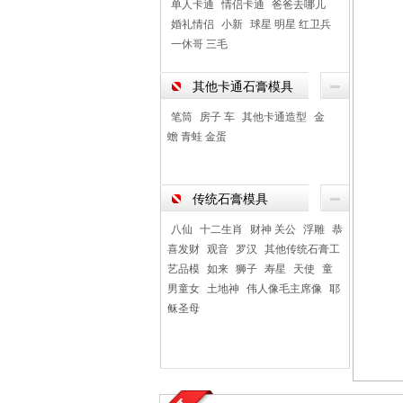
单人卡通
情侣卡通
爸爸去哪儿
婚礼情侣
小新
球星 明星 红卫兵
一休哥 三毛
其他卡通石膏模具
笔筒
房子 车
其他卡通造型
金
蟾 青蛙 金蛋
传统石膏模具
八仙
十二生肖
财神 关公
浮雕
恭
喜发财
观音
罗汉
其他传统石膏工
艺品模
如来
狮子
寿星
天使
童
男童女
土地神
伟人像毛主席像
耶
稣圣母