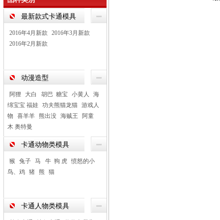
最新款式卡通模具
2016年4月新款
2016年3月新款
2016年2月新款
动漫造型
阿狸
大白 胡巴 糖宝
小黄人
海
绵宝宝 福娃
功夫熊猫龙猫
游戏人
物
喜羊羊
熊出没
海贼王
阿童
木 奥特曼
卡通动物类模具
猴
兔子
马 牛 狗 虎
愤怒的小
鸟、鸡
猪
熊
猫
卡通人物类模具