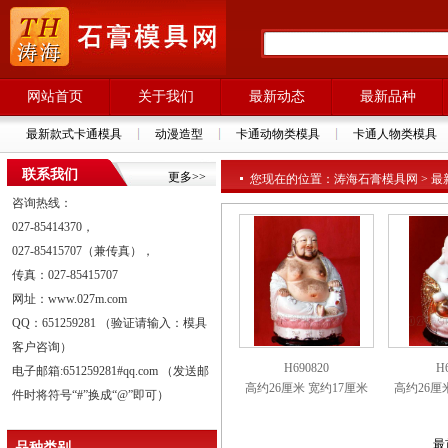
网站首页
关于我们
最新动态
最新品种
最新款式卡通模具
动漫造型
卡通动物类模具
卡通人物类模具
联系我们
更多>>
您现在的位置：涛海石膏模具网 > 最新
咨询热线：
027-85414370，
027-85415707（兼传真），
传真：027-85415707
网址：www.027m.com
QQ：651259281 （验证请输入：模具
客户咨询）
H690820
H
电子邮箱:651259281#qq.com （发送邮
高约26厘米 宽约17厘米
高约26厘
件时将符号“#”换成“@”即可）
最
品种类别