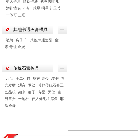
单人卡通
情侣卡通
爸爸去哪儿
婚礼情侣
小新
球星 明星 红卫兵
一休哥 三毛
其他卡通石膏模具
笔筒
房子 车
其他卡通造型
金
蟾 青蛙 金蛋
传统石膏模具
八仙
十二生肖
财神 关公
浮雕
恭
喜发财
观音
罗汉
其他传统石膏工
艺品模
如来
狮子
寿星
天使
童
男童女
土地神
伟人像毛主席像
耶
稣圣母