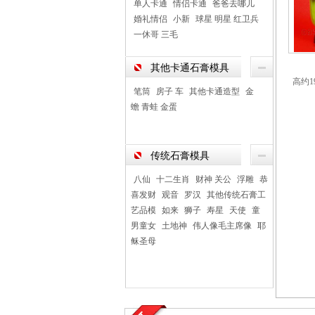
单人卡通
情侣卡通
爸爸去哪儿
婚礼情侣
小新
球星 明星 红卫兵
一休哥 三毛
其他卡通石膏模具
高约1
笔筒
房子 车
其他卡通造型
金
蟾 青蛙 金蛋
传统石膏模具
八仙
十二生肖
财神 关公
浮雕
恭
喜发财
观音
罗汉
其他传统石膏工
艺品模
如来
狮子
寿星
天使
童
男童女
土地神
伟人像毛主席像
耶
稣圣母