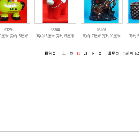
63294
63300
63496
9厘米 宽约15厘米
高约15厘米 宽约15厘米
高约17厘米 宽约20厘米
高约1
最首页
上一页
[1]
[2]
下一页
最尾页
当前页 1/