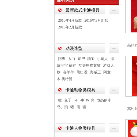
最新款式卡通模具
2016年4月新款
2016年3月新款
2016年2月新款
高约1
动漫造型
阿狸
大白 胡巴 糖宝
小黄人
海
绵宝宝 福娃
功夫熊猫龙猫
游戏人
物
喜羊羊
熊出没
海贼王
阿童
木 奥特曼
卡通动物类模具
猴
兔子
马 牛 狗 虎
愤怒的小
鸟、鸡
猪
熊
猫
高约1
卡通人物类模具