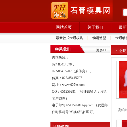
网站首页
关于我们
最新
最新款式卡通模具
动漫造型
卡通动
联系我们
更多>>
您现
咨询热线：
027-85414370，
027-85415707（兼传真），
传真：027-85415707
网址：www.027m.com
QQ：651259281 （验证请输入：模具
客户咨询）
电子邮箱:651259281#qq.com （发送邮
高约1
件时将符号“#”换成“@”即可）
品种类别