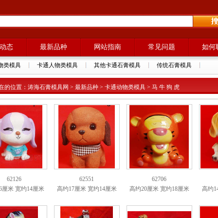
动态
最新品种
网站指南
常见问题
如何
物类模具
卡通人物类模具
其他卡通石膏模具
传统石膏模具
在的位置：涛海石膏模具网 > 最新品种 > 卡通动物类模具 > 马 牛 狗 虎
62126
62551
62706
6厘米 宽约14厘米
高约17厘米 宽约14厘米
高约20厘米 宽约18厘米
高约1