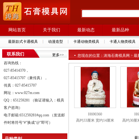
网站首页
关于我们
最新动态
最新品种
最新款式卡通模具
动漫造型
卡通动物类模具
卡通人物类模具
联系我们
更多>>
您现在的位置：涛海石膏模具网 > 最新
咨询热线：
027-85414370，
027-85415707（兼传真），
传真：027-85415707
网址：www.027m.com
QQ：651259281 （验证请输入：模具
客户咨询）
H690360
H6
电子邮箱:651259281#qq.com （发送邮
高约33厘米 宽约14厘米
高约30厘
件时将符号“#”换成“@”即可）
最
品种类别