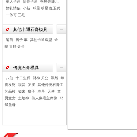
单人卡通
情侣卡通
爸爸去哪儿
婚礼情侣
小新
球星 明星 红卫兵
一休哥 三毛
其他卡通石膏模具
笔筒
房子 车
其他卡通造型
金
蟾 青蛙 金蛋
传统石膏模具
八仙
十二生肖
财神 关公
浮雕
恭
喜发财
观音
罗汉
其他传统石膏工
艺品模
如来
狮子
寿星
天使
童
男童女
土地神
伟人像毛主席像
耶
稣圣母