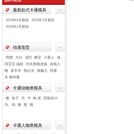
最新款式卡通模具
2016年4月新款
2016年3月新款
2016年2月新款
动漫造型
阿狸
大白 胡巴 糖宝
小黄人
海
绵宝宝 福娃
功夫熊猫龙猫
游戏人
物
喜羊羊
熊出没
海贼王
阿童
木 奥特曼
卡通动物类模具
猴
兔子
马 牛 狗 虎
愤怒的小
鸟、鸡
猪
熊
猫
卡通人物类模具