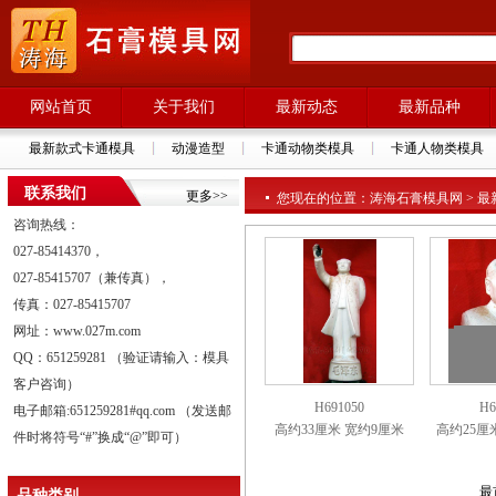
网站首页
关于我们
最新动态
最新品种
最新款式卡通模具
动漫造型
卡通动物类模具
卡通人物类模具
联系我们
更多>>
您现在的位置：涛海石膏模具网 > 最新
咨询热线：
027-85414370，
027-85415707（兼传真），
传真：027-85415707
网址：www.027m.com
QQ：651259281 （验证请输入：模具
客户咨询）
H691050
H6
电子邮箱:651259281#qq.com （发送邮
高约33厘米 宽约9厘米
高约25厘
件时将符号“#”换成“@”即可）
最
品种类别