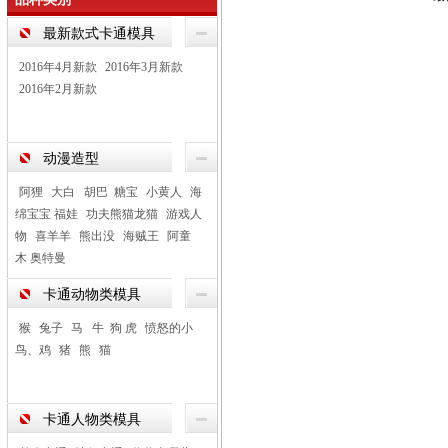
最新款式卡通模具
2016年4月新款
2016年3月新款
2016年2月新款
动漫造型
阿狸
大白 胡巴 糖宝
小黄人
海
绵宝宝 福娃
功夫熊猫龙猫
游戏人
物
喜羊羊
熊出没
海贼王
阿童
木 奥特曼
卡通动物类模具
猴
兔子
马 牛 狗 虎
愤怒的小
鸟、鸡
猪
熊
猫
卡通人物类模具