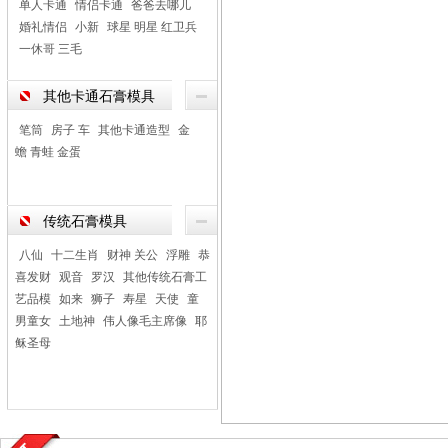
单人卡通
情侣卡通
爸爸去哪儿
婚礼情侣
小新
球星 明星 红卫兵
一休哥 三毛
其他卡通石膏模具
笔筒
房子 车
其他卡通造型
金
蟾 青蛙 金蛋
传统石膏模具
八仙
十二生肖
财神 关公
浮雕
恭
喜发财
观音
罗汉
其他传统石膏工
艺品模
如来
狮子
寿星
天使
童
男童女
土地神
伟人像毛主席像
耶
稣圣母