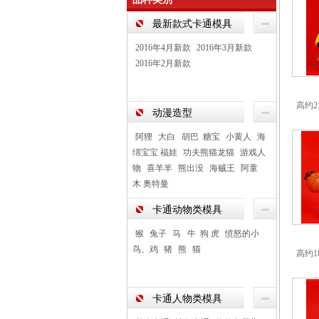
最新款式卡通模具
2016年4月新款
2016年3月新款
2016年2月新款
高约2
动漫造型
阿狸
大白 胡巴 糖宝
小黄人
海
绵宝宝 福娃
功夫熊猫龙猫
游戏人
物
喜羊羊
熊出没
海贼王
阿童
木 奥特曼
卡通动物类模具
猴
兔子
马 牛 狗 虎
愤怒的小
鸟、鸡
猪
熊
猫
高约1
卡通人物类模具