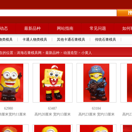
动态
最新品种
网站指南
常见问题
如何
物类模具
卡通人物类模具
其他卡通石膏模具
传统石膏模具
在的位置：涛海石膏模具网 > 最新品种 > 动漫造型 > 小黄人
62980
63487
63184
8厘米宽约11厘米
高约20厘米 宽约13厘米
高约23厘米 宽约13厘米
高约2