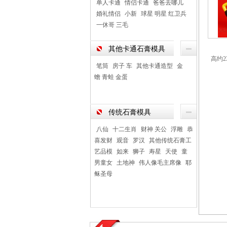
单人卡通
情侣卡通
爸爸去哪儿
婚礼情侣
小新
球星 明星 红卫兵
一休哥 三毛
其他卡通石膏模具
高约2
笔筒
房子 车
其他卡通造型
金
蟾 青蛙 金蛋
传统石膏模具
八仙
十二生肖
财神 关公
浮雕
恭
喜发财
观音
罗汉
其他传统石膏工
艺品模
如来
狮子
寿星
天使
童
男童女
土地神
伟人像毛主席像
耶
稣圣母