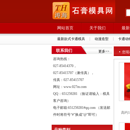
网站首页
关于我们
最新
最新款式卡通模具
动漫造型
卡通动
联系我们
更多>>
您现
咨询热线：
027-85414370，
027-85415707（兼传真），
传真：027-85415707
网址：www.027m.com
QQ：651259281 （验证请输入：模具
客户咨询）
电子邮箱:651259281#qq.com （发送邮
高约1
件时将符号“#”换成“@”即可）
品种类别