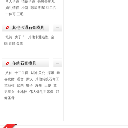
单人卡通
情侣卡通
爸爸去哪儿
婚礼情侣
小新
球星 明星 红卫兵
一休哥 三毛
其他卡通石膏模具
笔筒
房子 车
其他卡通造型
金
蟾 青蛙 金蛋
传统石膏模具
八仙
十二生肖
财神 关公
浮雕
恭
喜发财
观音
罗汉
其他传统石膏工
艺品模
如来
狮子
寿星
天使
童
男童女
土地神
伟人像毛主席像
耶
稣圣母