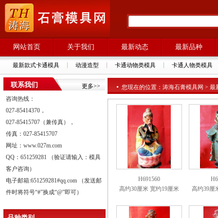
网站首页
关于我们
最新动态
最新品种
最新款式卡通模具
动漫造型
卡通动物类模具
卡通人物类模具
联系我们
更多>>
您现在的位置：涛海石膏模具网 > 最新
咨询热线：
027-85414370，
027-85415707（兼传真），
传真：027-85415707
网址：www.027m.com
QQ：651259281 （验证请输入：模具
客户咨询）
H691560
H6
电子邮箱:651259281#qq.com （发送邮
高约30厘米 宽约19厘米
高约39厘
件时将符号“#”换成“@”即可）
品种类别