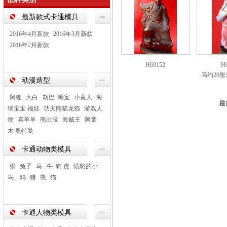
最新款式卡通模具
2016年4月新款
2016年3月新款
2016年2月新款
H69152
H
高约20厘
动漫造型
阿狸
大白 胡巴 糖宝
小黄人
海
最
绵宝宝 福娃
功夫熊猫龙猫
游戏人
物
喜羊羊
熊出没
海贼王
阿童
木 奥特曼
卡通动物类模具
猴
兔子
马 牛 狗 虎
愤怒的小
鸟、鸡
猪
熊
猫
卡通人物类模具