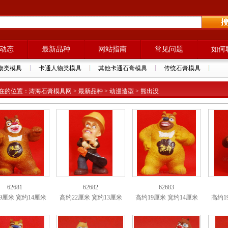
动态
最新品种
网站指南
常见问题
如何
物类模具
卡通人物类模具
其他卡通石膏模具
传统石膏模具
在的位置：涛海石膏模具网 > 最新品种 > 动漫造型 > 熊出没
62681
62682
62683
9厘米 宽约14厘米
高约22厘米 宽约13厘米
高约19厘米 宽约14厘米
高约1