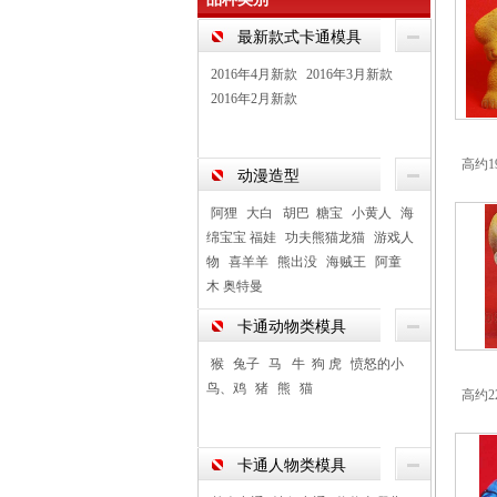
最新款式卡通模具
2016年4月新款
2016年3月新款
2016年2月新款
高约1
动漫造型
阿狸
大白 胡巴 糖宝
小黄人
海
绵宝宝 福娃
功夫熊猫龙猫
游戏人
物
喜羊羊
熊出没
海贼王
阿童
木 奥特曼
卡通动物类模具
猴
兔子
马 牛 狗 虎
愤怒的小
鸟、鸡
猪
熊
猫
高约2
卡通人物类模具