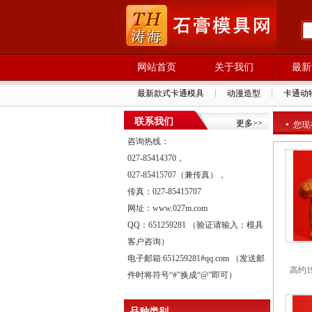
网站首页
关于我们
最新
最新款式卡通模具
动漫造型
卡通动
联系我们
更多>>
您现
咨询热线：
027-85414370，
027-85415707（兼传真），
传真：027-85415707
网址：www.027m.com
QQ：651259281 （验证请输入：模具
客户咨询）
电子邮箱:651259281#qq.com （发送邮
高约1
件时将符号“#”换成“@”即可）
品种类别