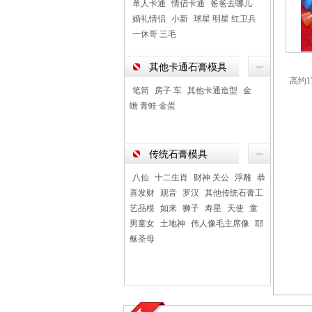
单人卡通
情侣卡通
爸爸去哪儿
婚礼情侣
小新
球星 明星 红卫兵
一休哥 三毛
其他卡通石膏模具
高约1
笔筒
房子 车
其他卡通造型
金
蟾 青蛙 金蛋
传统石膏模具
八仙
十二生肖
财神 关公
浮雕
恭
喜发财
观音
罗汉
其他传统石膏工
艺品模
如来
狮子
寿星
天使
童
男童女
土地神
伟人像毛主席像
耶
稣圣母