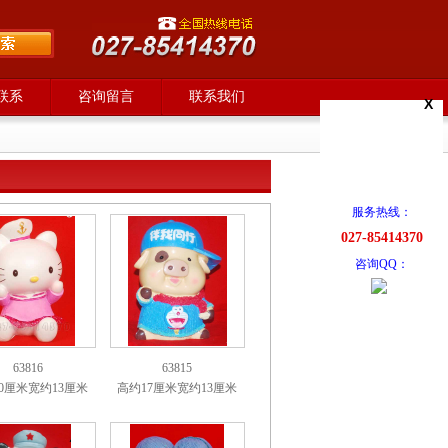
联系
咨询留言
联系我们
X
服务热线：
027-85414370
咨询QQ：
63816
63815
0厘米宽约13厘米
高约17厘米宽约13厘米