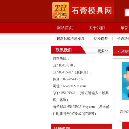
网站首页
关于我们
最新
最新款式卡通模具
动漫造型
卡通动
联系我们
更多>>
您现
咨询热线：
027-85414370，
027-85415707（兼传真），
传真：027-85415707
网址：www.027m.com
QQ：651259281 （验证请输入：模具
客户咨询）
电子邮箱:651259281#qq.com （发送邮
高约2
件时将符号“#”换成“@”即可）
品种类别