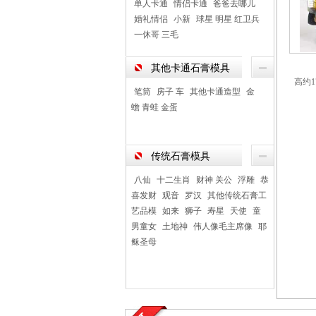
单人卡通
情侣卡通
爸爸去哪儿
婚礼情侣
小新
球星 明星 红卫兵
一休哥 三毛
其他卡通石膏模具
高约1
笔筒
房子 车
其他卡通造型
金
蟾 青蛙 金蛋
传统石膏模具
八仙
十二生肖
财神 关公
浮雕
恭
喜发财
观音
罗汉
其他传统石膏工
艺品模
如来
狮子
寿星
天使
童
男童女
土地神
伟人像毛主席像
耶
稣圣母