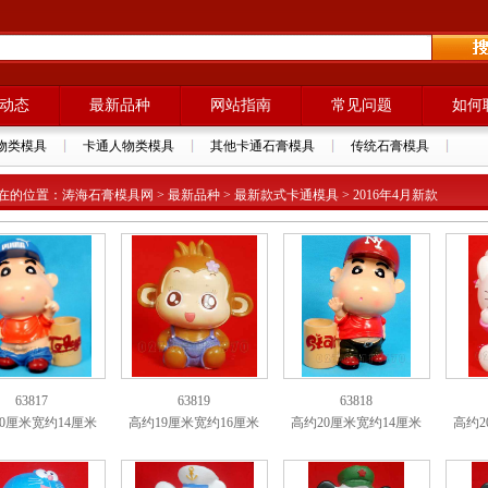
动态
最新品种
网站指南
常见问题
如何
物类模具
卡通人物类模具
其他卡通石膏模具
传统石膏模具
在的位置：涛海石膏模具网 > 最新品种 > 最新款式卡通模具 > 2016年4月新款
63817
63819
63818
0厘米宽约14厘米
高约19厘米宽约16厘米
高约20厘米宽约14厘米
高约2