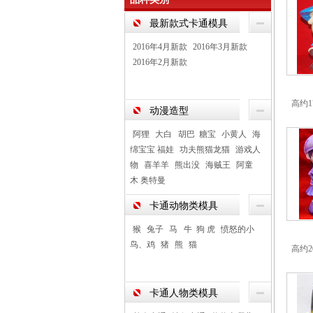
最新款式卡通模具
2016年4月新款
2016年3月新款
2016年2月新款
高约1
动漫造型
阿狸
大白 胡巴 糖宝
小黄人
海
绵宝宝 福娃
功夫熊猫龙猫
游戏人
物
喜羊羊
熊出没
海贼王
阿童
木 奥特曼
卡通动物类模具
猴
兔子
马 牛 狗 虎
愤怒的小
鸟、鸡
猪
熊
猫
高约2
卡通人物类模具