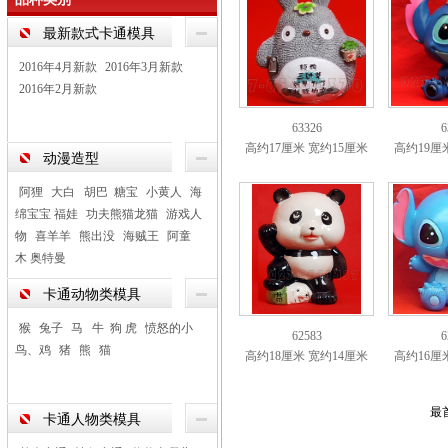
最新款式卡通模具
2016年4月新款
2016年3月新款
2016年2月新款
63326
6
高约17厘米 宽约15厘米
高约19厘
动漫造型
阿狸
大白 胡巴 糖宝
小黄人
海
绵宝宝 福娃
功夫熊猫龙猫
游戏人
物
喜羊羊
熊出没
海贼王
阿童
木 奥特曼
卡通动物类模具
猴
兔子
马 牛 狗 虎
愤怒的小
62583
6
鸟、鸡
猪
熊
猫
高约18厘米 宽约14厘米
高约16厘
最
卡通人物类模具