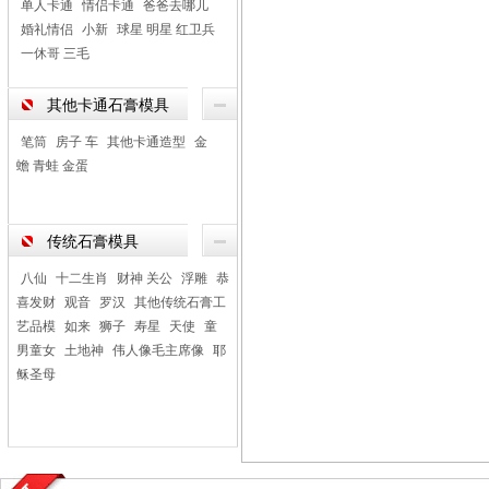
单人卡通
情侣卡通
爸爸去哪儿
婚礼情侣
小新
球星 明星 红卫兵
一休哥 三毛
其他卡通石膏模具
笔筒
房子 车
其他卡通造型
金
蟾 青蛙 金蛋
传统石膏模具
八仙
十二生肖
财神 关公
浮雕
恭
喜发财
观音
罗汉
其他传统石膏工
艺品模
如来
狮子
寿星
天使
童
男童女
土地神
伟人像毛主席像
耶
稣圣母