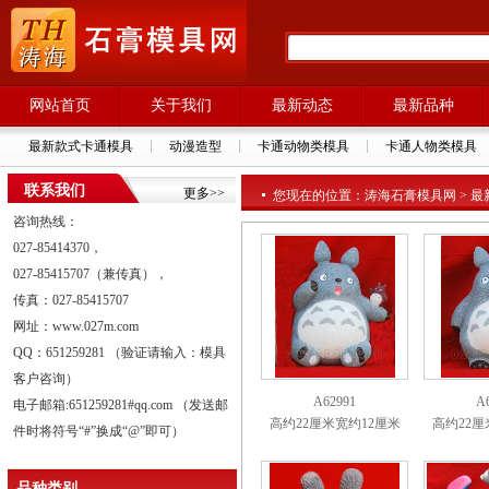
网站首页
关于我们
最新动态
最新品种
最新款式卡通模具
动漫造型
卡通动物类模具
卡通人物类模具
联系我们
更多>>
您现在的位置：涛海石膏模具网 > 最新
咨询热线：
027-85414370，
027-85415707（兼传真），
传真：027-85415707
网址：www.027m.com
QQ：651259281 （验证请输入：模具
客户咨询）
A62991
A
电子邮箱:651259281#qq.com （发送邮
高约22厘米宽约12厘米
高约22厘
件时将符号“#”换成“@”即可）
品种类别