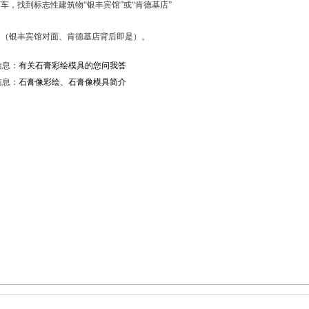
车，找到标志性建筑物“银丰宾馆”或“肯德基店”
。（银丰宾馆对面、肯德基店背后即是）。
信息：
有关石膏彩绘模具的您问我答
信息：
石膏像彩绘、石膏像模具简介