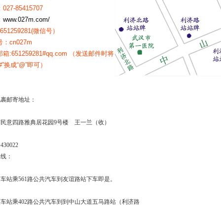
27-85415707
：
www.027m.com/
651259281(微信号）
：cn027m
箱:651259281#qq.com （发送邮件时将
#”换成“@”即可）
包裹邮寄地址：
民意四路雅典居花园9号楼 王一兰（收）
30022
路线：
车站乘561路公共汽车到友谊路站下车即是。
车站乘402路公共汽车到到中山大道五马路站（利济路