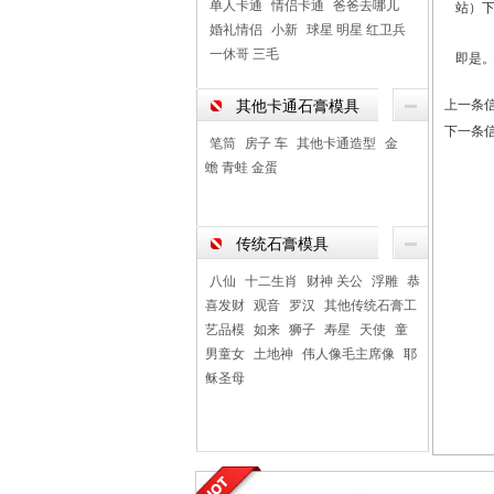
单人卡通
情侣卡通
爸爸去哪儿
站）下
婚礼情侣
小新
球星 明星 红卫兵
一休哥 三毛
即是
上一条
其他卡通石膏模具
下一条
笔筒
房子 车
其他卡通造型
金
蟾 青蛙 金蛋
传统石膏模具
八仙
十二生肖
财神 关公
浮雕
恭
喜发财
观音
罗汉
其他传统石膏工
艺品模
如来
狮子
寿星
天使
童
男童女
土地神
伟人像毛主席像
耶
稣圣母