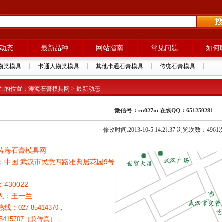
动态
最新品种
网站指南
常见问题
如何
物类模具
卡通人物类模具
其他卡通石膏模具
传统石膏模具
在的位置：涛海石膏模具网 > 最新动态
微信号：cn027m 在线QQ：651259281
修改时间:2013-10-5 14:21:37 浏览次数：4961
涛海石膏模具网
：中国.武汉市民意四路雅典居花园9号
430022
人：王一兰
热线：
027-85414370，
-85415707（兼传真），