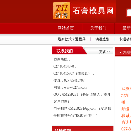
网站首页
关于我们
最新
最新款式卡通模具
动漫造型
卡通动
联系我们
更多>>
您现
咨询热线：
027-85414370，
027-85415707（兼传真），
传真：027-85415707
网址：www.027m.com
武汉
QQ：651259281 （验证请输入：模具
地址
客户咨询）
楼
电子邮箱:651259281#qq.com （发送邮
邮编：
联系
件时将符号“#”换成“@”即可）
咨询
027
品种类别