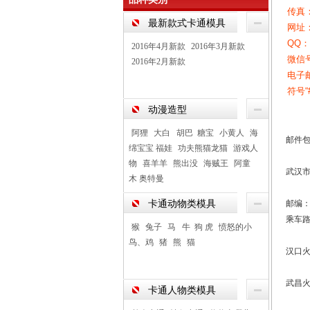
传真：0
最新款式卡通模具
网址
QQ：
2016年4月新款
2016年3月新款
微信号
2016年2月新款
电子邮
符号“
动漫造型
阿狸
大白 胡巴 糖宝
小黄人
海
邮件
绵宝宝 福娃
功夫熊猫龙猫
游戏人
物
喜羊羊
熊出没
海贼王
阿童
武汉市
木 奥特曼
卡通动物类模具
邮编：4
乘车
猴
兔子
马 牛 狗 虎
愤怒的小
鸟、鸡
猪
熊
猫
汉口火
武昌火
卡通人物类模具