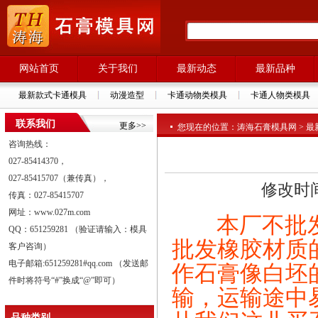
网站首页
关于我们
最新动态
最新品种
最新款式卡通模具
动漫造型
卡通动物类模具
卡通人物类模具
联系我们
更多>>
您现在的位置：涛海石膏模具网 > 最
咨询热线：
027-85414370，
027-85415707（兼传真），
修改时间:
传真：027-85415707
网址：www.027m.com
本厂不批发
QQ：651259281 （验证请输入：模具
批发橡胶材质
客户咨询）
电子邮箱:651259281#qq.com （发送邮
作石膏像白坯
件时将符号“#”换成“@”即可）
输，运输途中
品种类别