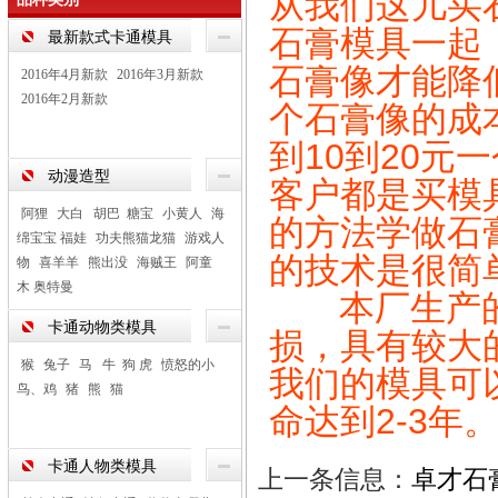
从我们这儿买
石膏模具一起
最新款式卡通模具
石膏像才能降
2016年4月新款
2016年3月新款
2016年2月新款
个石膏像的成
到10到20
动漫造型
客户都是买模
阿狸
大白 胡巴 糖宝
小黄人
海
的方法学做石
绵宝宝 福娃
功夫熊猫龙猫
游戏人
的技术是很简
物
喜羊羊
熊出没
海贼王
阿童
木 奥特曼
本厂生产的
卡通动物类模具
损，具有较大
猴
兔子
马 牛 狗 虎
愤怒的小
我们的模具可
鸟、鸡
猪
熊
猫
命达到2-3年
卡通人物类模具
上一条信息：
卓才石