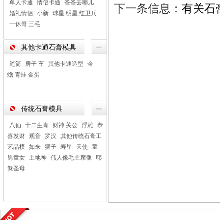
单人卡通
情侣卡通
爸爸去哪儿
下一条信息：
有关石
婚礼情侣
小新
球星 明星 红卫兵
一休哥 三毛
其他卡通石膏模具
笔筒
房子 车
其他卡通造型
金
蟾 青蛙 金蛋
传统石膏模具
八仙
十二生肖
财神 关公
浮雕
恭
喜发财
观音
罗汉
其他传统石膏工
艺品模
如来
狮子
寿星
天使
童
男童女
土地神
伟人像毛主席像
耶
稣圣母