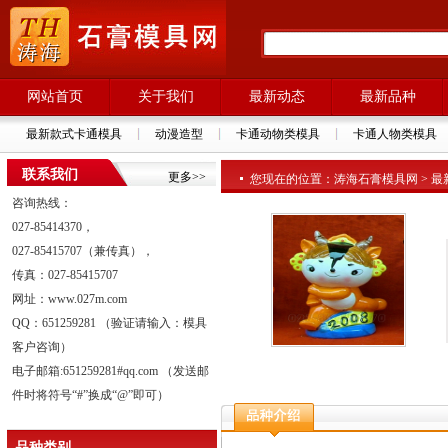
网站首页
关于我们
最新动态
最新品种
最新款式卡通模具
动漫造型
卡通动物类模具
卡通人物类模具
联系我们
更多>>
您现在的位置：涛海石膏模具网 > 最新品种
咨询热线：
027-85414370，
027-85415707（兼传真），
传真：027-85415707
网址：www.027m.com
QQ：651259281 （验证请输入：模具
客户咨询）
电子邮箱:651259281#qq.com （发送邮
件时将符号“#”换成“@”即可）
品种类别