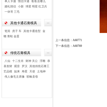
单人卡通
情侣卡通
爸爸去哪儿
婚礼情侣
小新
球星 明星 红卫兵
一休哥 三毛
其他卡通石膏模具
笔筒
房子 车
其他卡通造型
金
蟾 青蛙 金蛋
上一条信息：
A60771
下一条信息：
A60769
传统石膏模具
八仙
十二生肖
财神 关公
浮雕
恭
喜发财
观音
罗汉
其他传统石膏工
艺品模
如来
寿星
天使
土地神
伟人像毛主席像
耶稣圣母