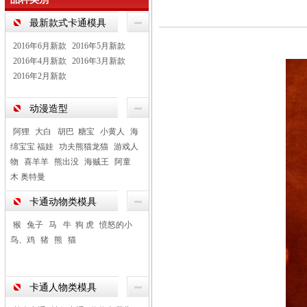
最新款式卡通模具
2016年6月新款
2016年5月新款
2016年4月新款
2016年3月新款
2016年2月新款
动漫造型
阿狸
大白 胡巴 糖宝
小黄人
海
绵宝宝 福娃
功夫熊猫龙猫
游戏人
物
喜羊羊
熊出没
海贼王
阿童
木 奥特曼
卡通动物类模具
猴
兔子
马 牛 狗 虎
愤怒的小
鸟、鸡
猪
熊
猫
卡通人物类模具