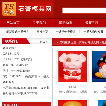
网站首页
关于我们
最新动态
最新品种
最新款式卡通模具
动漫造型
卡通动物类模具
卡通人物类模具
联系我们
更多>>
您现在的位置：涛海石膏模具网 > 最新品
咨询热线：
027-85414370，
027-85415707（兼传真），
传真：027-85415707
网址：www.027m.com
QQ：651259281 （验证请输入：模具
客户咨询）
63861
6
电子邮箱:651259281#qq.com （发送邮
高约21厘米宽约17厘米
高约17厘
件时将符号“#”换成“@”即可）
品种类别