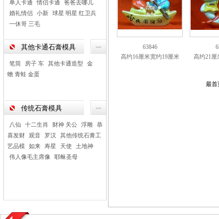
单人卡通
情侣卡通
爸爸去哪儿
婚礼情侣
小新
球星 明星 红卫兵
一休哥 三毛
其他卡通石膏模具
63846
6
高约16厘米宽约19厘米
高约21厘
笔筒
房子 车
其他卡通造型
金
蟾 青蛙 金蛋
最首
传统石膏模具
八仙
十二生肖
财神 关公
浮雕
恭
喜发财
观音
罗汉
其他传统石膏工
艺品模
如来
寿星
天使
土地神
伟人像毛主席像
耶稣圣母