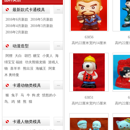
最新款式卡通模具
2016年6月新款
2016年5月新款
2016年4月新款
2016年3月新款
2016年2月新款
63856
6
高约22厘米宽约14厘米
高约22厘
动漫造型
阿狸
大白 胡巴 糖宝
小黄人
海
绵宝宝 福娃
功夫熊猫龙猫
游戏人
物
喜羊羊
熊出没
海贼王
阿童
木 奥特曼
卡通动物类模具
猴
兔子
马 牛 狗 虎
愤怒的小
63851
6
鸟、鸡
猪
熊
猫
高约22厘米宽约15厘米
高约22厘
卡通人物类模具