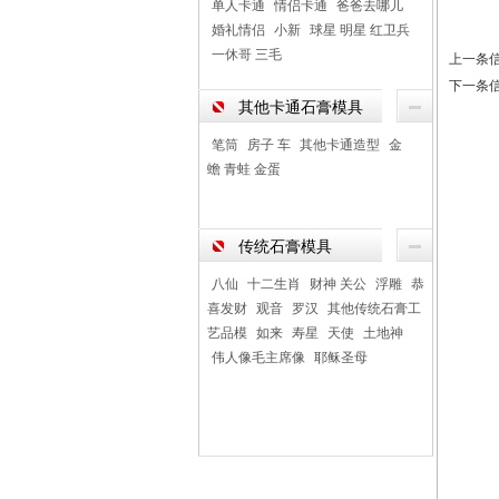
单人卡通
情侣卡通
爸爸去哪儿
婚礼情侣
小新
球星 明星 红卫兵
一休哥 三毛
上一条
下一条
其他卡通石膏模具
笔筒
房子 车
其他卡通造型
金
蟾 青蛙 金蛋
传统石膏模具
八仙
十二生肖
财神 关公
浮雕
恭
喜发财
观音
罗汉
其他传统石膏工
艺品模
如来
寿星
天使
土地神
伟人像毛主席像
耶稣圣母