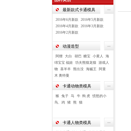
最新款式卡通模具
2016年6月新款
2016年5月新款
2016年4月新款
2016年3月新款
2016年2月新款
动漫造型
阿狸
大白 胡巴 糖宝
小黄人
海
绵宝宝 福娃
功夫熊猫龙猫
游戏人
物
喜羊羊
熊出没
海贼王
阿童
木 奥特曼
卡通动物类模具
猴
兔子
马 牛 狗 虎
愤怒的小
鸟、鸡
猪
熊
猫
卡通人物类模具