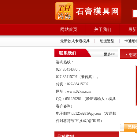
网站首页
关于我们
最新
最新款式卡通模具
动漫造型
卡通动
联系我们
更多>>
您现在
咨询热线：
027-85414370，
027-85415707（兼传真），
传真：027-85415707
网址：www.027m.com
QQ：651259281 （验证请输入：模具
客户咨询）
电子邮箱:651259281#qq.com （发送邮
件时将符号“#”换成“@”即可）
品种类别