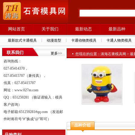
网站首页
关于我们
最新动态
最新品种
最新款式卡通模具
动漫造型
卡通动物类模具
卡通人物类模具
联系我们
更多>>
您现在的位置：涛海石膏模具网 > 最新品种
咨询热线：
027-85414370，
027-85415707（兼传真），
传真：027-85415707
网址：www.027m.com
QQ：651259281 （验证请输入：模具
客户咨询）
电子邮箱:651259281#qq.com （发送邮
件时将符号“#”换成“@”即可）
品种类别