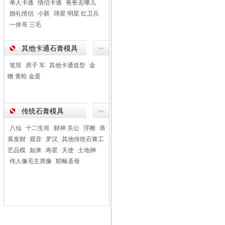
单人卡通
情侣卡通
爸爸去哪儿
婚礼情侣
小新
球星 明星 红卫兵
一休哥 三毛
其他卡通石膏模具
笔筒
房子 车
其他卡通造型
金
蟾 青蛙 金蛋
传统石膏模具
八仙
十二生肖
财神 关公
浮雕
恭
喜发财
观音
罗汉
其他传统石膏工
艺品模
如来
寿星
天使
土地神
伟人像毛主席像
耶稣圣母