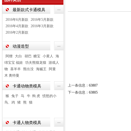
最新款式卡通模具
2016年6月新款
2016年5月新款
2016年4月新款
2016年3月新款
2016年2月新款
动漫造型
阿狸
大白 胡巴 糖宝
小黄人
海
绵宝宝 福娃
功夫熊猫龙猫
游戏人
物
喜羊羊
熊出没
海贼王
阿童
木 奥特曼
上一条信息：
63807
卡通动物类模具
下一条信息：
63805
猴
兔子
马 牛 狗 虎
愤怒的小
鸟、鸡
猪
熊
猫
卡通人物类模具