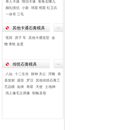
单人卡通
情侣卡通
爸爸去哪儿
婚礼情侣
小新
球星 明星 红卫兵
一休哥 三毛
其他卡通石膏模具
笔筒
房子 车
其他卡通造型
金
蟾 青蛙 金蛋
传统石膏模具
八仙
十二生肖
财神 关公
浮雕
恭
喜发财
观音
罗汉
其他传统石膏工
艺品模
如来
寿星
天使
土地神
伟人像毛主席像
耶稣圣母