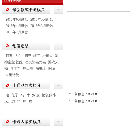
最新款式卡通模具
2016年6月新款
2016年5月新款
2016年4月新款
2016年3月新款
2016年2月新款
动漫造型
阿狸
大白 胡巴 糖宝
小黄人
海
绵宝宝 福娃
功夫熊猫龙猫
游戏人
物
喜羊羊
熊出没
海贼王
阿童
木 奥特曼
卡通动物类模具
上一条信息：
63808
猴
兔子
马 牛 狗 虎
愤怒的小
下一条信息：
63806
鸟、鸡
猪
熊
猫
卡通人物类模具