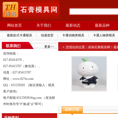
网站首页
关于我们
最新动态
最新品种
最新款式卡通模具
动漫造型
卡通动物类模具
卡通人物类模具
联系我们
更多>>
您现在的位置：涛海石膏模具网 > 最新品种
咨询热线：
027-85414370，
027-85415707（兼传真），
传真：027-85415707
网址：www.027m.com
QQ：651259281 （验证请输入：模具
客户咨询）
电子邮箱:651259281#qq.com （发送邮
件时将符号“#”换成“@”即可）
品种类别