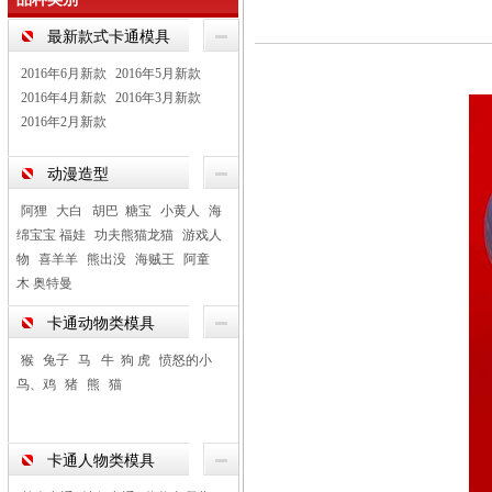
最新款式卡通模具
2016年6月新款
2016年5月新款
2016年4月新款
2016年3月新款
2016年2月新款
动漫造型
阿狸
大白 胡巴 糖宝
小黄人
海
绵宝宝 福娃
功夫熊猫龙猫
游戏人
物
喜羊羊
熊出没
海贼王
阿童
木 奥特曼
卡通动物类模具
猴
兔子
马 牛 狗 虎
愤怒的小
鸟、鸡
猪
熊
猫
卡通人物类模具