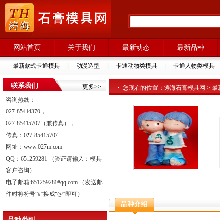
网站首页
关于我们
最新动态
最新品种
最新款式卡通模具
动漫造型
卡通动物类模具
卡通人物类模具
联系我们
更多>>
您现在的位置：涛海石膏模具网 > 最新品种
咨询热线：
027-85414370，
027-85415707（兼传真），
传真：027-85415707
网址：www.027m.com
QQ：651259281 （验证请输入：模具
客户咨询）
电子邮箱:651259281#qq.com （发送邮
件时将符号“#”换成“@”即可）
品种类别