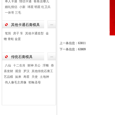
单人卡通
情侣卡通
爸爸去哪儿
婚礼情侣
小新
球星 明星 红卫兵
一休哥 三毛
其他卡通石膏模具
笔筒
房子 车
其他卡通造型
金
蟾 青蛙 金蛋
上一条信息：
63811
下一条信息：
63809
传统石膏模具
八仙
十二生肖
财神 关公
浮雕
恭
喜发财
观音
罗汉
其他传统石膏工
艺品模
如来
寿星
天使
土地神
伟人像毛主席像
耶稣圣母