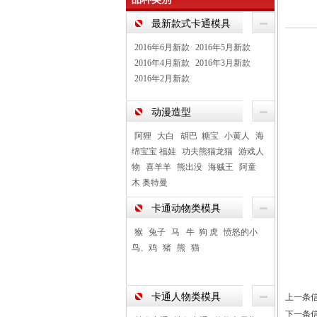
最新款式卡通模具
2016年6月新款
2016年5月新款
2016年4月新款
2016年3月新款
2016年2月新款
动漫造型
阿狸
大白 胡巴 糖宝
小黄人
海
绵宝宝 福娃
功夫熊猫龙猫
游戏人
物
喜羊羊
熊出没
海贼王
阿童
木 奥特曼
卡通动物类模具
猴
兔子
马 牛 狗 虎
愤怒的小
鸟、鸡
猪
熊
猫
卡通人物类模具
上一条
下一条