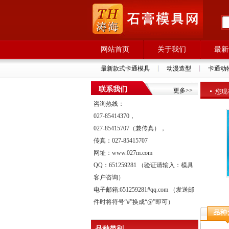
网站首页
关于我们
最新
最新款式卡通模具
动漫造型
卡通动
联系我们
更多>>
您现在
咨询热线：
027-85414370，
027-85415707（兼传真），
传真：027-85415707
网址：www.027m.com
QQ：651259281 （验证请输入：模具
客户咨询）
电子邮箱:651259281#qq.com （发送邮
件时将符号“#”换成“@”即可）
品种类别