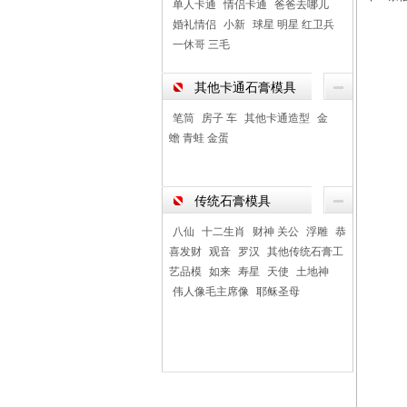
单人卡通
情侣卡通
爸爸去哪儿
婚礼情侣
小新
球星 明星 红卫兵
一休哥 三毛
其他卡通石膏模具
笔筒
房子 车
其他卡通造型
金
蟾 青蛙 金蛋
传统石膏模具
八仙
十二生肖
财神 关公
浮雕
恭
喜发财
观音
罗汉
其他传统石膏工
艺品模
如来
寿星
天使
土地神
伟人像毛主席像
耶稣圣母