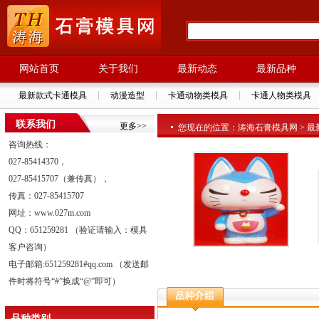
网站首页
关于我们
最新动态
最新品种
最新款式卡通模具
动漫造型
卡通动物类模具
卡通人物类模具
联系我们
更多>>
您现在的位置：涛海石膏模具网 > 最新品种
咨询热线：
027-85414370，
027-85415707（兼传真），
传真：027-85415707
网址：www.027m.com
QQ：651259281 （验证请输入：模具
客户咨询）
电子邮箱:651259281#qq.com （发送邮
件时将符号“#”换成“@”即可）
品种类别