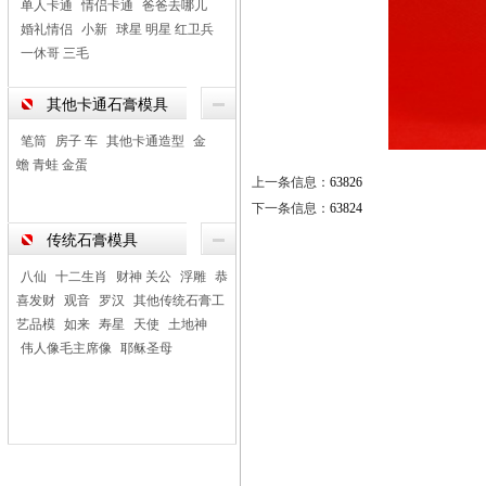
单人卡通
情侣卡通
爸爸去哪儿
婚礼情侣
小新
球星 明星 红卫兵
一休哥 三毛
其他卡通石膏模具
笔筒
房子 车
其他卡通造型
金
蟾 青蛙 金蛋
上一条信息：
63826
下一条信息：
63824
传统石膏模具
八仙
十二生肖
财神 关公
浮雕
恭
喜发财
观音
罗汉
其他传统石膏工
艺品模
如来
寿星
天使
土地神
伟人像毛主席像
耶稣圣母