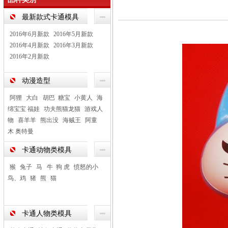
最新款式卡通模具
2016年6月新款
2016年5月新款
2016年4月新款
2016年3月新款
2016年2月新款
动漫造型
阿狸
大白 胡巴 糖宝
小黄人
海
绵宝宝 福娃
功夫熊猫龙猫
游戏人
物
喜羊羊
熊出没
海贼王
阿童
木 奥特曼
卡通动物类模具
猴
兔子
马 牛 狗 虎
愤怒的小
鸟、鸡
猪
熊
猫
卡通人物类模具