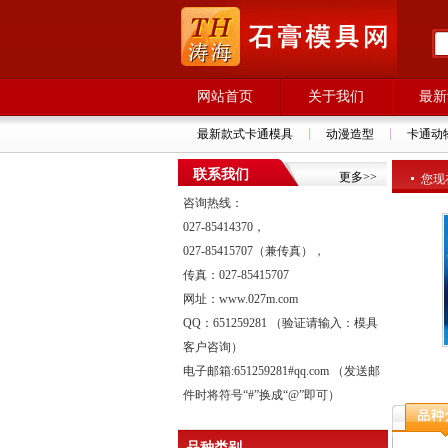
网站首页
关于我们
最新
最新款式卡通模具
动漫造型
卡通动
联系我们
更多>>
您现在
咨询热线：
027-85414370，
027-85415707（兼传真），
传真：027-85415707
网址：www.027m.com
QQ：651259281 （验证请输入：模具
客户咨询）
电子邮箱:651259281#qq.com （发送邮
件时将符号“#”换成“@”即可）
品种类别