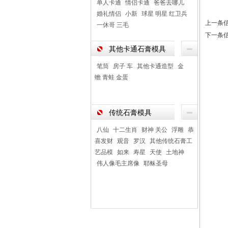
单人卡通
情侣卡通
爸爸去哪儿
婚礼情侣
小新
球星 明星 红卫兵
上一条
一休哥 三毛
下一条
其他卡通石膏模具
笔筒
房子 车
其他卡通造型
金
蟾 青蛙 金蛋
传统石膏模具
八仙
十二生肖
财神 关公
浮雕
恭
喜发财
观音
罗汉
其他传统石膏工
艺品模
如来
寿星
天使
土地神
伟人像毛主席像
耶稣圣母