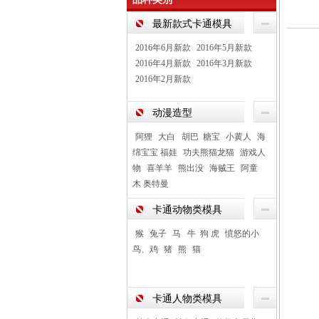
最新款式卡通模具
2016年6月新款
2016年5月新款
2016年4月新款
2016年3月新款
2016年2月新款
动漫造型
阿狸
大白 胡巴 糖宝
小黄人
海
绵宝宝 福娃
功夫熊猫龙猫
游戏人
物
喜羊羊
熊出没
海贼王
阿童
木 奥特曼
卡通动物类模具
猴
兔子
马 牛 狗 虎
愤怒的小
鸟、鸡
猪
熊
猫
卡通人物类模具