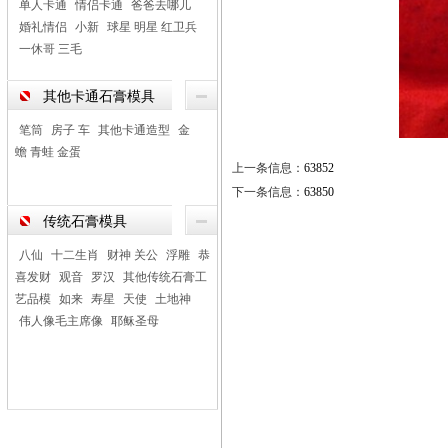
单人卡通
情侣卡通
爸爸去哪儿
婚礼情侣
小新
球星 明星 红卫兵
一休哥 三毛
其他卡通石膏模具
笔筒
房子 车
其他卡通造型
金
蟾 青蛙 金蛋
上一条信息：
63852
下一条信息：
63850
传统石膏模具
八仙
十二生肖
财神 关公
浮雕
恭
喜发财
观音
罗汉
其他传统石膏工
艺品模
如来
寿星
天使
土地神
伟人像毛主席像
耶稣圣母