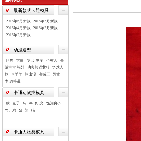
最新款式卡通模具
2016年6月新款
2016年5月新款
2016年4月新款
2016年3月新款
2016年2月新款
动漫造型
阿狸
大白 胡巴 糖宝
小黄人
海
绵宝宝 福娃
功夫熊猫龙猫
游戏人
物
喜羊羊
熊出没
海贼王
阿童
木 奥特曼
卡通动物类模具
猴
兔子
马 牛 狗 虎
愤怒的小
鸟、鸡
猪
熊
猫
卡通人物类模具