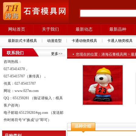
网站首页
关于我们
最新动态
最新品种
最新款式卡通模具
动漫造型
卡通动物类模具
卡通人物类模具
联系我们
更多>>
您现在的位置：涛海石膏模具网 > 最新品种
咨询热线：
027-85414370，
027-85415707（兼传真），
传真：027-85415707
网址：www.027m.com
QQ：651259281 （验证请输入：模具
客户咨询）
电子邮箱:651259281#qq.com （发送邮
件时将符号“#”换成“@”即可）
品种类别