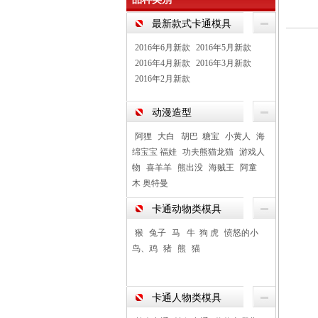
最新款式卡通模具
2016年6月新款
2016年5月新款
2016年4月新款
2016年3月新款
2016年2月新款
动漫造型
阿狸
大白 胡巴 糖宝
小黄人
海
绵宝宝 福娃
功夫熊猫龙猫
游戏人
物
喜羊羊
熊出没
海贼王
阿童
木 奥特曼
卡通动物类模具
猴
兔子
马 牛 狗 虎
愤怒的小
鸟、鸡
猪
熊
猫
卡通人物类模具