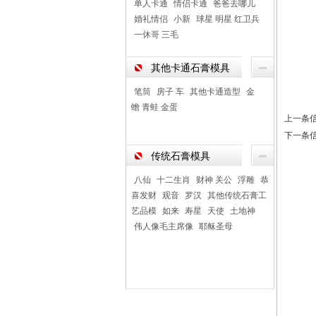
单人卡通
情侣卡通
爸爸去哪儿
婚礼情侣
小新
球星 明星 红卫兵
一休哥 三毛
其他卡通石膏模具
笔筒
房子 车
其他卡通造型
金
蟾 青蛙 金蛋
上一条
下一条
传统石膏模具
八仙
十二生肖
财神 关公
浮雕
恭
喜发财
观音
罗汉
其他传统石膏工
艺品模
如来
寿星
天使
土地神
伟人像毛主席像
耶稣圣母