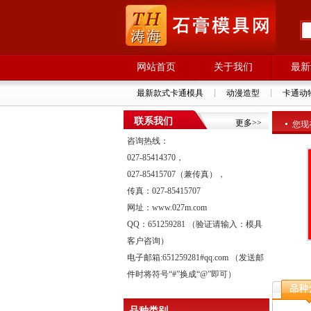
网站首页
关于我们
最新
最新款式卡通模具
动漫造型
卡通动
联系我们
更多>>
您现在
咨询热线：
027-85414370，
027-85415707（兼传真），
传真：027-85415707
网址：www.027m.com
QQ：651259281 （验证请输入：模具
客户咨询）
电子邮箱:651259281#qq.com （发送邮
件时将符号“#”换成“@”即可）
品种类别