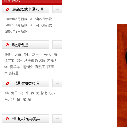
最新款式卡通模具
2016年6月新款
2016年5月新款
2016年4月新款
2016年3月新款
2016年2月新款
动漫造型
阿狸
大白 胡巴 糖宝
小黄人
海
绵宝宝 福娃
功夫熊猫龙猫
游戏人
物
喜羊羊
熊出没
海贼王
阿童
木 奥特曼
卡通动物类模具
猴
兔子
马 牛 狗 虎
愤怒的小
鸟、鸡
猪
熊
猫
卡通人物类模具