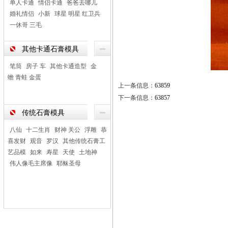
单人卡通
情侣卡通
爸爸去哪儿
婚礼情侣
小新
球星 明星 红卫兵
一休哥 三毛
其他卡通石膏模具
笔筒
房子 车
其他卡通造型
金
蟾 青蛙 金蛋
上一条信息：
63859
下一条信息：
63857
传统石膏模具
八仙
十二生肖
财神 关公
浮雕
恭
喜发财
观音
罗汉
其他传统石膏工
艺品模
如来
寿星
天使
土地神
伟人像毛主席像
耶稣圣母