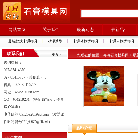
网站首页
关于我们
最新动态
最新品种
最新款式卡通模具
动漫造型
卡通动物类模具
卡通人物类模具
联系我们
更多>>
您现在的位置：涛海石膏模具网 > 最新品种
咨询热线：
027-85414370，
027-85415707（兼传真），
传真：027-85415707
网址：www.027m.com
QQ：651259281 （验证请输入：模具
客户咨询）
电子邮箱:651259281#qq.com （发送邮
件时将符号“#”换成“@”即可）
品种类别