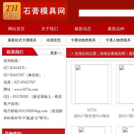
网站首页
关于我们
最新动态
最新品种
最新款式卡通模具
动漫造型
卡通动物类模具
卡通人物类模具
联系我们
更多>>
您现在的位置：涛海石膏模具网 > 最
咨询热线：
027-85414370，
027-85415707（兼传真），
传真：027-85415707
网址：www.027m.com
QQ：651259281 （验证请输入：模具
客户咨询）
63724
6
电子邮箱:651259281#qq.com （发送邮
高约17厘米宽约14厘米
高约17厘
件时将符号“#”换成“@”即可）
品种类别