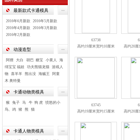
最新款式卡通模具
2016年6月新款
2016年5月新款
2016年4月新款
2016年3月新款
2016年2月新款
63738
6
高约19厘米宽约10厘米
高约20厘
动漫造型
阿狸
大白 胡巴 糖宝
小黄人
海
绵宝宝 福娃
功夫熊猫龙猫
游戏人
物
喜羊羊
熊出没
海贼王
阿童
木 奥特曼
卡通动物类模具
猴
兔子
马 牛 狗 虎
愤怒的小
63745
6
鸟、鸡
猪
熊
猫
高约19厘米宽约15厘米
高约20厘
卡通人物类模具