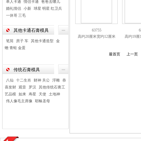
单人卡通
情侣卡通
爸爸去哪儿
婚礼情侣
小新
球星 明星 红卫兵
一休哥 三毛
其他卡通石膏模具
63755
6
高约20厘米宽约12厘米
高约19厘
笔筒
房子 车
其他卡通造型
金
蟾 青蛙 金蛋
最首页
上一页
传统石膏模具
八仙
十二生肖
财神 关公
浮雕
恭
喜发财
观音
罗汉
其他传统石膏工
艺品模
如来
寿星
天使
土地神
伟人像毛主席像
耶稣圣母