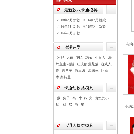
最新款式卡通模具
2016年6月新款
2016年5月新款
2016年4月新款
2016年3月新款
2016年2月新款
高约
动漫造型
阿狸
大白 胡巴 糖宝
小黄人
海
绵宝宝 福娃
功夫熊猫龙猫
游戏人
物
喜羊羊
熊出没
海贼王
阿童
木 奥特曼
卡通动物类模具
猴
兔子
马 牛 狗 虎
愤怒的小
鸟、鸡
猪
熊
猫
高约2
卡通人物类模具