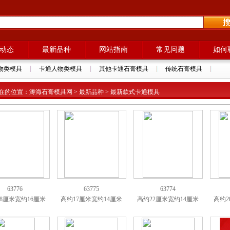
动态
最新品种
网站指南
常见问题
如何
物类模具
卡通人物类模具
其他卡通石膏模具
传统石膏模具
在的位置：涛海石膏模具网 > 最新品种 > 最新款式卡通模具
63776
63775
63774
8厘米宽约16厘米
高约17厘米宽约14厘米
高约22厘米宽约14厘米
高约2