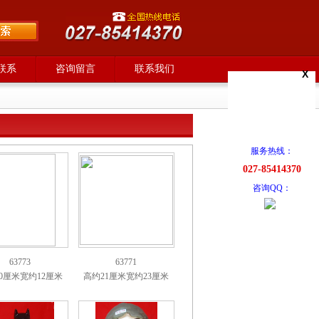
联系
咨询留言
联系我们
X
服务热线：
027-85414370
咨询QQ：
63773
63771
0厘米宽约12厘米
高约21厘米宽约23厘米