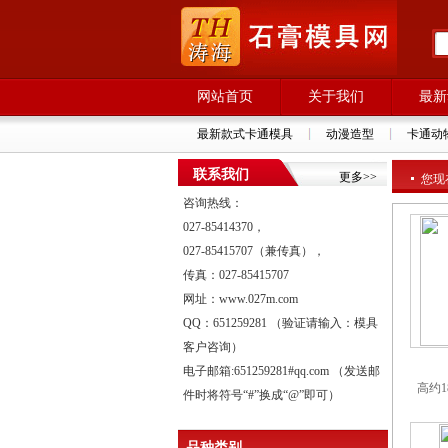
网站首页
关于我们
最新
最新款式卡通模具
动漫造型
卡通动
联系我们
更多>>
您现
咨询热线：
027-85414370，
027-85415707（兼传真），
传真：027-85415707
网址：www.027m.com
QQ：651259281 （验证请输入：模具
客户咨询）
电子邮箱:651259281#qq.com （发送邮
高约1
件时将符号“#”换成“@”即可）
品种类别