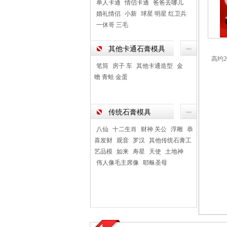
单人卡通
情侣卡通
爸爸去哪儿
婚礼情侣
小新
球星 明星 红卫兵
一休哥 三毛
其他卡通石膏模具
高约2
笔筒
房子 车
其他卡通造型
金
蟾 青蛙 金蛋
传统石膏模具
八仙
十二生肖
财神 关公
浮雕
恭
喜发财
观音
罗汉
其他传统石膏工
艺品模
如来
寿星
天使
土地神
伟人像毛主席像
耶稣圣母