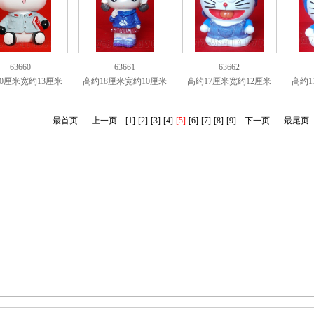
63660
63661
63662
0厘米宽约13厘米
高约18厘米宽约10厘米
高约17厘米宽约12厘米
高约1
最首页
上一页
[1]
[2]
[3]
[4]
[5]
[6]
[7]
[8]
[9]
下一页
最尾页